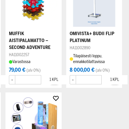
MUFFIK
OMIVISTA+ BUDII FLIP
AISTIPALAMATTO –
PLATINUM
SECOND ADVENTURE
HA11002890
HA11002257
Tilapäisesti loppu,
Varastossa
ennakkotilattavissa
79,00 €
8 000,00 €
(alv 0%)
(alv 0%)
-
+
-
+