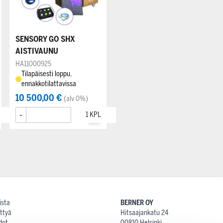
SENSORY GO SHX
AISTIVAUNU
HA11000925
Tilapäisesti loppu,
ennakkotilattavissa
10 500,00 €
(alv 0%)
-
+
ista
BERNER OY
ttyä
Hitsaajankatu 24
dot
00810 Helsinki