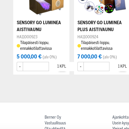
SENSORY GO LUMINEA
SENSORY GO LUMINEA
AISTIVAUNU
PLUS AISTIVAUNU
HA11000923
HA11000924
Tilapäisesti loppu,
Tilapäisesti loppu,
ennakkotilattavissa
ennakkotilattavissa
5 000,00 €
7 000,00 €
(alv 0%)
(alv 0%)
-
+
-
+
Berner Oy
Ajankohta
Vastuullisuus
Usein kysy
Ota yhteyttä
Yleiset eh