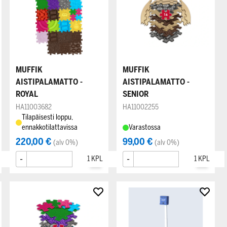
MUFFIK
MUFFIK
AISTIPALAMATTO -
AISTIPALAMATTO -
ROYAL
SENIOR
HA11003682
HA11002255
Tilapäisesti loppu,
ennakkotilattavissa
Varastossa
220,00 €
99,00 €
(alv 0%)
(alv 0%)
-
+
-
+