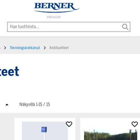
s
Teknologiaratkaisut
Aistituotteet
teet
Näkyvillä
1
-
15
/
15