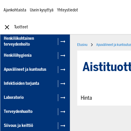
Ajankohtaista
Usein kysyttyä
Yhteystiedot
Tuotteet
Henkilökohtainen
terveydenhoito
Etusivu
Apuvälineet ja kuntoutu
Henkilöhygienia
Aistituot
Apuvälineet ja kuntoutus
Infektioiden torjunta
Hinta
Laboratorio
Terveydenhuolto
Siivous ja keittiö