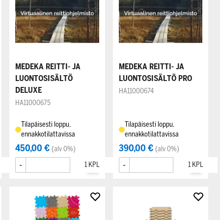
MEDEKA REITTI- JA
MEDEKA REITTI- JA
LUONTOSISÄLTÖ
LUONTOSISÄLTÖ PRO
DELUXE
HA11000674
HA11000675
Tilapäisesti loppu,
Tilapäisesti loppu,
ennakkotilattavissa
ennakkotilattavissa
450,00 €
390,00 €
(alv 0%)
(alv 0%)
-
+
-
+