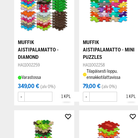
MUFFIK
MUFFIK
AISTIPALAMATTO -
AISTIPALAMATTO - MINI
DIAMOND
PUZZLES
HA11002259
HA11002258
Tilapäisesti loppu,
Varastossa
ennakkotilattavissa
349,00 €
79,00 €
(alv 0%)
(alv 0%)
-
+
-
+