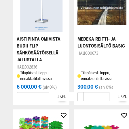
AISTIPINTA OMIVISTA
MEDEKA REITTI- JA
BUDII FLIP
LUONTOSISÄLTÖ BASIC
SÄHKÖSÄÄTÖISELLÄ
HA11000673
JALUSTALLA
HA11002836
Tilapäisesti loppu,
Tilapäisesti loppu,
ennakkotilattavissa
ennakkotilattavissa
6 000,00 €
300,00 €
(alv 0%)
(alv 0%)
-
+
-
+