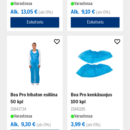
Varastossa
Varastossa
Alk.
13,05 €
Alk.
9,10 €
(alv 0%)
(alv 0%)
Esikatselu
Esikatselu
Bea Pro hihaton esiliina
Bea Pro kenkäsuojus
50 kpl
100 kpl
15843734
15841185
Varastossa
Varastossa
Alk.
9,30 €
3,99 €
(alv 0%)
(alv 0%)