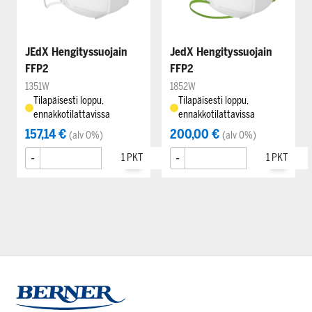
JEdX Hengityssuojain
JedX Hengityssuojain
FFP2
FFP2
1351W
1852W
Tilapäisesti loppu,
Tilapäisesti loppu,
ennakkotilattavissa
ennakkotilattavissa
157,14 €
200,00 €
(alv 0%)
(alv 0%)
-
+
-
+