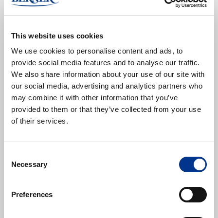
This website uses cookies
We use cookies to personalise content and ads, to
provide social media features and to analyse our traffic.
We also share information about your use of our site with
our social media, advertising and analytics partners who
Bea Pro suojamyssy 100
Bea Pro suojatakki
may combine it with other information that you’ve
kpl
läpäisemätön 10 kpl
provided to them or that they’ve collected from your use
15843339
15843656
of their services.
Varastossa
Useampi väri saatavilla
Varastossa
Alk.
4,50 €
Alk.
9,90 €
(alv 0%)
(alv 0%)
Consent
Necessary
Selection
Esikatselu
Esikatselu
Preferences