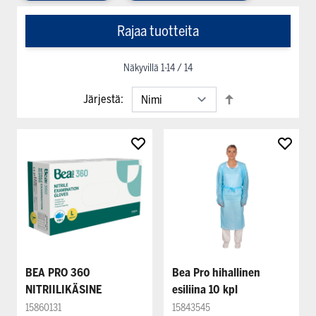
Rajaa tuotteita
Näkyvillä
1
-
14
/
14
Järjestä:
BEA PRO 360
Bea Pro hihallinen
NITRIILIKÄSINE
esiliina 10 kpl
15860131
15843545