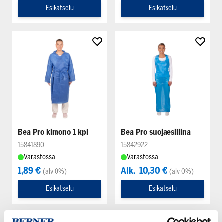
Esikatselu
Esikatselu
Bea Pro kimono 1 kpl
Bea Pro suojaesiliina
15841890
15842922
Varastossa
Varastossa
1,89 €
Alk.
10,30 €
(alv 0%)
(alv 0%)
Esikatselu
Esikatselu