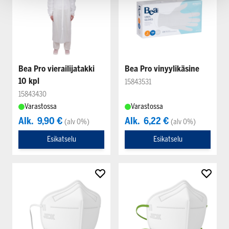
Bea Pro vierailijatakki
Bea Pro vinyylikäsine
10 kpl
15843531
15843430
Varastossa
Varastossa
Alk.
9,90 €
Alk.
6,22 €
(alv 0%)
(alv 0%)
Esikatselu
Esikatselu