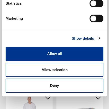
Statistics
Marketing
Bea Pro suu-nenäsuojus
Bea Pro tutkimushousut
Show details
IIR kiinnityslenkeillä 50
10 kpl
kpl
15841891
15842920
Allow all
Varastossa
Useampi väri saatavilla
Varastossa
Allow selection
Alk.
4,45 €
13,60 €
(alv 0%)
(alv 0%)
Esikatselu
Esikatselu
Deny