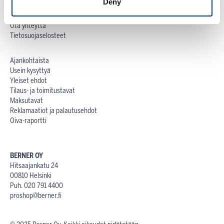
Deny
Berner Oy
Vastuullisuus
Ota yhteyttä
Tietosuojaselosteet
Ajankohtaista
Usein kysyttyä
Yleiset ehdot
Tilaus- ja toimitustavat
Maksutavat
Reklamaatiot ja palautusehdot
Oiva-raportti
BERNER OY
Hitsaajankatu 24
00810 Helsinki
Puh. 020 791 4400
proshop@berner.fi