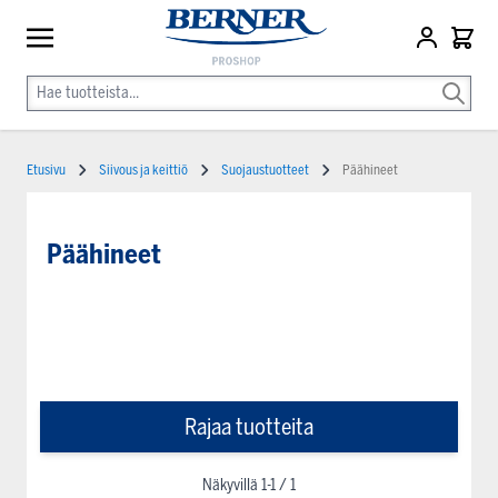
Etusivu
Siivous ja keittiö
Suojaustuotteet
Päähineet
Päähineet
Rajaa tuotteita
Näkyvillä
1
-
1
/
1