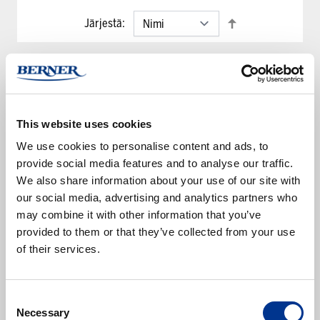
Järjestä:
This website uses cookies
We use cookies to personalise content and ads, to
provide social media features and to analyse our traffic.
We also share information about your use of our site with
our social media, advertising and analytics partners who
Bea Pro suojamyssy 100
may combine it with other information that you’ve
kpl
provided to them or that they’ve collected from your use
15843339
of their services.
Varastossa
Useampi väri saatavilla
Alk.
4,50 €
(alv 0%)
Consent
Necessary
Esikatselu
Selection