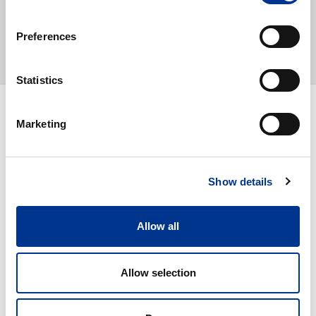
Preferences
Statistics
Marketing
Show details
Allow all
Tilaa uutiskirje
Allow selection
This form is protected by reCAPTCHA - the
Google Privacy Policy
and
Terms of Service
apply.