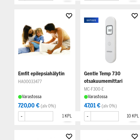
Emfit epilepsiahälytin
Gentle Temp 730
otsakuumemittari
HA00033477
MC-F300-E
Varastossa
Varastossa
720,00 €
47,01 €
(alv 0%)
(alv 0%)
-
+
-
+