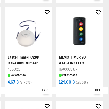
Lasten maski C28P
MEMO TIMER 20
lääkesumuttimeen
AJASTINKELLO
NEB6028
HA00033377
Varastossa
Varastossa
4,67 €
129,00 €
(alv 0%)
(alv 0%)
-
+
-
+