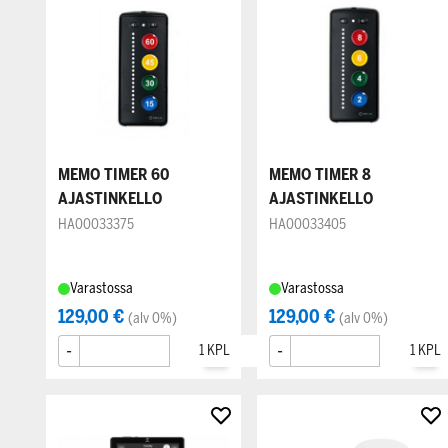
MEMO TIMER 60
MEMO TIMER 8
AJASTINKELLO
AJASTINKELLO
HA00033375
HA00033405
Varastossa
Varastossa
129,00 €
129,00 €
(alv 0%)
(alv 0%)
-
+
-
+