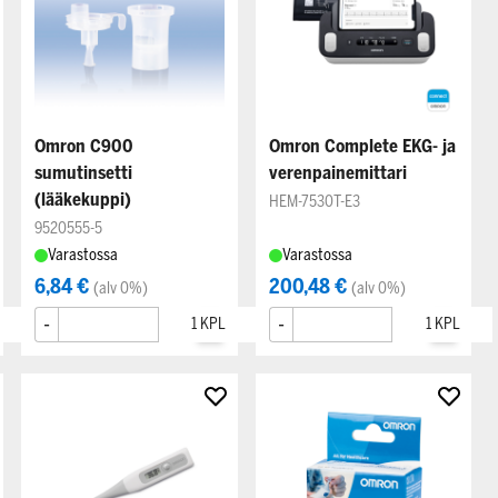
Omron C900
Omron Complete EKG- ja
sumutinsetti
verenpainemittari
(lääkekuppi)
HEM-7530T-E3
9520555-5
Varastossa
Varastossa
6,84 €
200,48 €
(alv 0%)
(alv 0%)
-
+
-
+