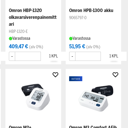
Omron HBP-1320
Omron HPB-1300 akku
olkavarsiverenpainemitt
9065797-0
ari
HBP-1320-E
Varastossa
Varastossa
409,47 €
51,95 €
(alv 0%)
(alv 0%)
-
+
-
+
Omron M2+
Omron M3 Comfort AFib