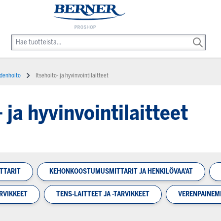
ydenhoito
Itsehoito- ja hyvinvointilaitteet
 ja hyvinvointilaitteet
ITTARIT
KEHONKOOSTUMUSMITTARIT JA HENKILÖVAA'AT
RVIKKEET
TENS-LAITTEET JA -TARVIKKEET
VERENPAINEMI