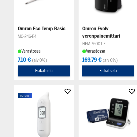
Omron Eco Temp Basic
Omron Evolv
verenpainemittari
MC-246-E4
HEM-7600T-E
Varastossa
Varastossa
7,10 €
169,79 €
(alv 0%)
(alv 0%)
Esikatselu
Esikatselu