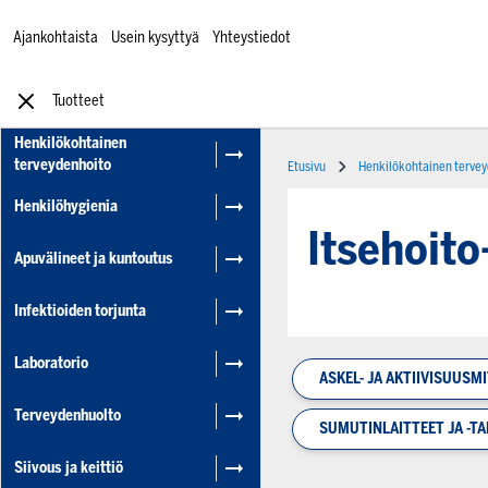
Ajankohtaista
Usein kysyttyä
Yhteystiedot
Tuotteet
Henkilökohtainen
terveydenhoito
Etusivu
Henkilökohtainen terve
Henkilöhygienia
Itsehoito-
Apuvälineet ja kuntoutus
Infektioiden torjunta
Laboratorio
ASKEL- JA AKTIIVISUUSM
Terveydenhuolto
SUMUTINLAITTEET JA -TA
Siivous ja keittiö