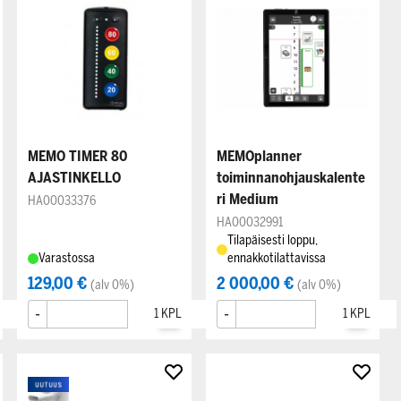
MEMO TIMER 80
MEMOplanner
AJASTINKELLO
toiminnanohjauskalente
ri Medium
HA00033376
HA00032991
Tilapäisesti loppu,
Varastossa
ennakkotilattavissa
129,00 €
2 000,00 €
(alv 0%)
(alv 0%)
-
+
-
+