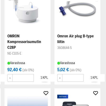
OMRON
Omron Air plug B-type
Kompressorisumutin
liitin
C28P
3608644-5
NE-C105-E
Varastossa
Varastossa
92,40 €
5,02 €
(alv 0%)
(alv 0%)
-
+
-
+