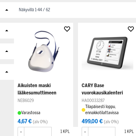
Näkyvillä
1
-
44
/
62
Aikuisten maski
CARY Base
lääkesumuttimeen
vuorokausikalenteri
NEB6029
HA00033287
Tilapäisesti loppu,
Varastossa
ennakkotilattavissa
4,67 €
499,00 €
(alv 0%)
(alv 0%)
-
+
-
+