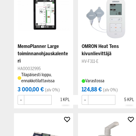
MemoPlanner Large
OMRON Heat Tens
toiminnanohjauskalente
kivunlievittäjä
ri
HV-F311-E
HA00032995
Tilapäisesti loppu,
ennakkotilattavissa
Varastossa
3 000,00 €
124,88 €
(alv 0%)
(alv 0%)
-
+
-
+