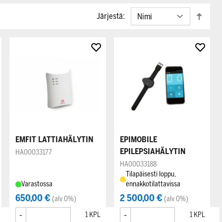
Järjestä:
EMFIT LATTIAHÄLYTIN
EPIMOBILE
EPILEPSIAHÄLYTIN
HA00033177
HA00033188
Tilapäisesti loppu,
Varastossa
ennakkotilattavissa
650,00 €
2 500,00 €
(alv 0%)
(alv 0%)
-
+
-
+