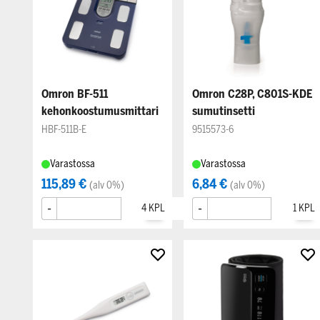
Omron BF-511
Omron C28P, C801S-KDE
kehonkoostumusmittari
sumutinsetti
HBF-511B-E
9515573-6
Varastossa
Varastossa
115,89 €
6,84 €
(alv 0%)
(alv 0%)
-
+
-
+