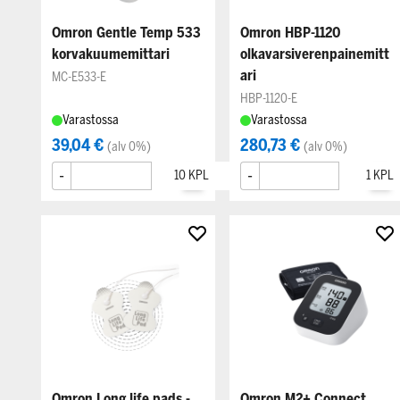
Omron Gentle Temp 533
Omron HBP-1120
korvakuumemittari
olkavarsiverenpainemitt
ari
MC-E533-E
HBP-1120-E
Varastossa
Varastossa
39,04 €
280,73 €
(alv 0%)
(alv 0%)
-
+
-
+
Omron Long life pads -
Omron M2+ Connect