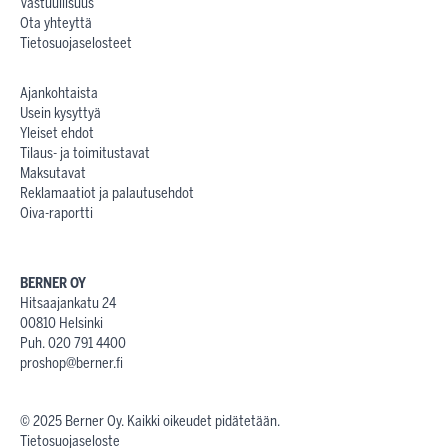
Vastuullisuus
Ota yhteyttä
Tietosuojaselosteet
Ajankohtaista
Usein kysyttyä
Yleiset ehdot
Tilaus- ja toimitustavat
Maksutavat
Reklamaatiot ja palautusehdot
Oiva-raportti
BERNER OY
Hitsaajankatu 24
00810 Helsinki
Puh. 020 791 4400
proshop@berner.fi
© 2025 Berner Oy. Kaikki oikeudet pidätetään.
Tietosuojaseloste