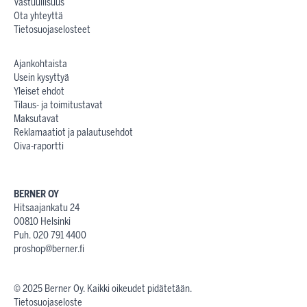
Vastuullisuus
Ota yhteyttä
Tietosuojaselosteet
Ajankohtaista
Usein kysyttyä
Yleiset ehdot
Tilaus- ja toimitustavat
Maksutavat
Reklamaatiot ja palautusehdot
Oiva-raportti
BERNER OY
Hitsaajankatu 24
00810 Helsinki
Puh. 020 791 4400
proshop@berner.fi
© 2025 Berner Oy. Kaikki oikeudet pidätetään.
Tietosuojaseloste