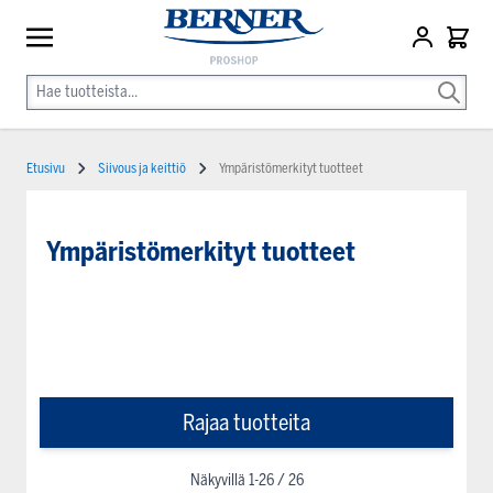
Etusivu
Siivous ja keittiö
Ympäristömerkityt tuotteet
Ympäristömerkityt tuotteet
Rajaa tuotteita
Näkyvillä
1
-
26
/
26