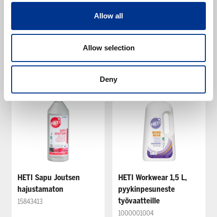
HETI Rehti
HETI Sapu Joutsen
15842467
15842469
Allow all
Varastossa
Varastossa
Alk.
21,56 €
Alk.
8,48 €
(alv 0%)
(alv 0%)
Allow selection
Esikatselu
Esikatselu
Deny
HETI Sapu Joutsen
HETI Workwear 1,5 L,
hajustamaton
pyykinpesuneste
työvaatteille
15843413
1000001004