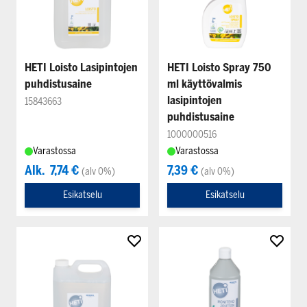
HETI Loisto Lasipintojen
HETI Loisto Spray 750
puhdistusaine
ml käyttövalmis
lasipintojen
15843663
puhdistusaine
1000000516
Varastossa
Varastossa
Alk.
7,74 €
7,39 €
(alv 0%)
(alv 0%)
Esikatselu
Esikatselu