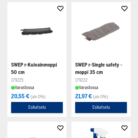
SWEP r-Kuivainmoppi
SWEP r-Single safety -
50 cm
moppi 35 cm
179225
179222
Varastossa
Varastossa
20,55 €
21,97 €
(alv 0%)
(alv 0%)
Esikatselu
Esikatselu