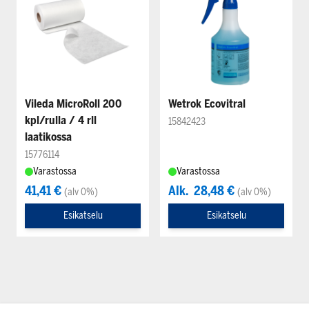
Vileda MicroRoll 200
Wetrok Ecovitral
kpl/rulla / 4 rll
15842423
laatikossa
15776114
Varastossa
Varastossa
41,41 €
Alk.
28,48 €
(alv 0%)
(alv 0%)
Esikatselu
Esikatselu