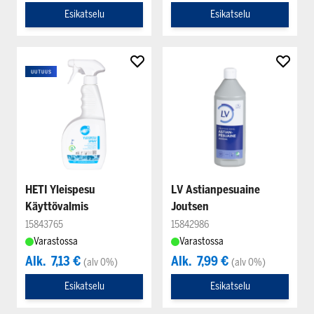
Esikatselu
Esikatselu
HETI Yleispesu
LV Astianpesuaine
Käyttövalmis
Joutsen
15843765
15842986
Varastossa
Varastossa
Alk.
7,13 €
Alk.
7,99 €
(alv 0%)
(alv 0%)
Esikatselu
Esikatselu