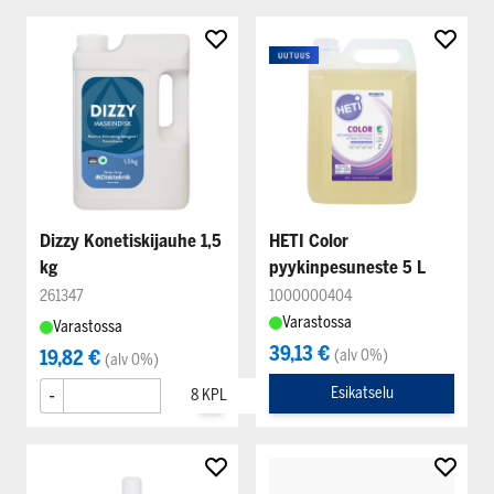
Dizzy Konetiskijauhe 1,5
HETI Color
kg
pyykinpesuneste 5 L
261347
1000000404
Varastossa
Varastossa
39,13 €
19,82 €
(alv 0%)
(alv 0%)
-
+
Esikatselu