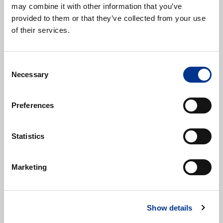
may combine it with other information that you’ve
provided to them or that they’ve collected from your use
HETI Puhdas
HETI Raspo Joutsen
of their services.
Konetiskigeeli All-In-
15842466
One 1 L
1000000736
Consent
Varastossa
Varastossa
Necessary
Selection
6,50 €
Alk.
9,37 €
(alv 0%)
(alv 0%)
Esikatselu
Esikatselu
Preferences
Statistics
Marketing
Show details