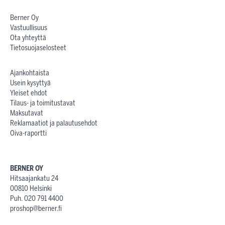
Berner Oy
Vastuullisuus
Ota yhteyttä
Tietosuojaselosteet
Ajankohtaista
Usein kysyttyä
Yleiset ehdot
Tilaus- ja toimitustavat
Maksutavat
Reklamaatiot ja palautusehdot
Oiva-raportti
BERNER OY
Hitsaajankatu 24
00810 Helsinki
Puh. 020 791 4400
proshop@berner.fi