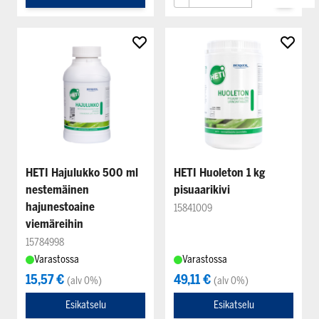
HETI Hajulukko 500 ml
HETI Huoleton 1 kg
nestemäinen
pisuaarikivi
hajunestoaine
15841009
viemäreihin
15784998
Varastossa
Varastossa
15,57 €
49,11 €
(alv 0%)
(alv 0%)
Esikatselu
Esikatselu