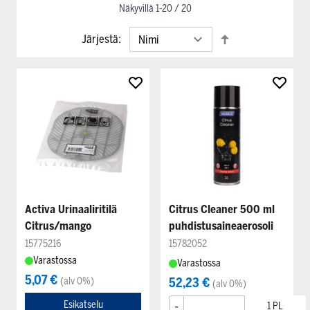
Näkyvillä
1
-
20
/
20
Järjestä:
Activa Urinaaliritilä
Citrus Cleaner 500 ml
Citrus/mango
puhdistusaineaerosoli
15775216
15782052
Varastossa
Varastossa
5,07 €
(alv 0%)
52,23 €
(alv 0%)
-
+
Esikatselu