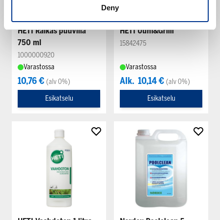
Deny
HETI Raikas puuvilla
HETI Uuni&Grilli
750 ml
15842475
1000000920
Varastossa
Varastossa
10,76 €
Alk.
10,14 €
(alv 0%)
(alv 0%)
Esikatselu
Esikatselu