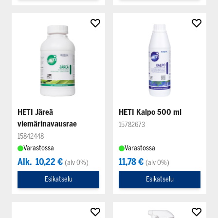
HETI Järeä
HETI Kalpo 500 ml
viemärinavausrae
15782673
15842448
Varastossa
Varastossa
Alk.
10,22 €
11,78 €
(alv 0%)
(alv 0%)
Esikatselu
Esikatselu