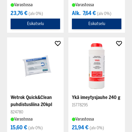
Varastossa
Varastossa
23,76 €
Alk.
7,64 €
(alv 0%)
(alv 0%)
Esikatselu
Esikatselu
Wetrok Quick&Clean
Ykä imeytysjauhe 240 g
puhdistusliina 20kpl
15778295
824780
Varastossa
Varastossa
15,60 €
21,94 €
(alv 0%)
(alv 0%)