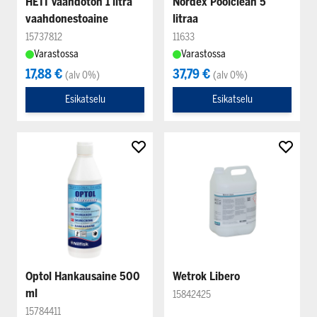
HETI Vaahdoton 1 litra
Nordex Poolclean 5
vaahdonestoaine
litraa
15737812
11633
Varastossa
Varastossa
17,88 €
37,79 €
(alv 0%)
(alv 0%)
Esikatselu
Esikatselu
Optol Hankausaine 500
Wetrok Libero
ml
15842425
15784411