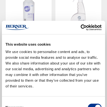
HETI Matto
HETI Moniteho Spray
750 ml
15842932
This website uses cookies
1000000520
We use cookies to personalise content and ads, to
Varastossa
Varastossa
provide social media features and to analyse our traffic.
Alk.
8,81 €
8,55 €
(alv 0%)
(alv 0%)
We also share information about your use of our site with
our social media, advertising and analytics partners who
Esikatselu
Esikatselu
may combine it with other information that you’ve
provided to them or that they’ve collected from your use
of their services.
Consent