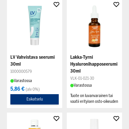
LV Vahvistava seerumi
Lakka-Tyrni
30ml
Hyaluronihapposeerumi
30ml
1000000579
VLK-01-021-30
Varastossa
Varastossa
5,86 €
(alv 0%)
Tuote on luvanvarainen tai
Esikatselu
vaatii erityisen osto-oikeuden