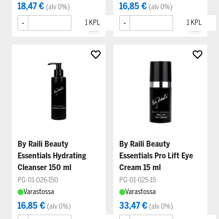
18,47 €
16,85 €
(alv 0%)
(alv 0%)
-
+
-
+
By Raili Beauty
By Raili Beauty
Essentials Hydrating
Essentials Pro Lift Eye
Cleanser 150 ml
Cream 15 ml
PG-01-026-150
PG-01-025-15
Varastossa
Varastossa
16,85 €
33,47 €
(alv 0%)
(alv 0%)