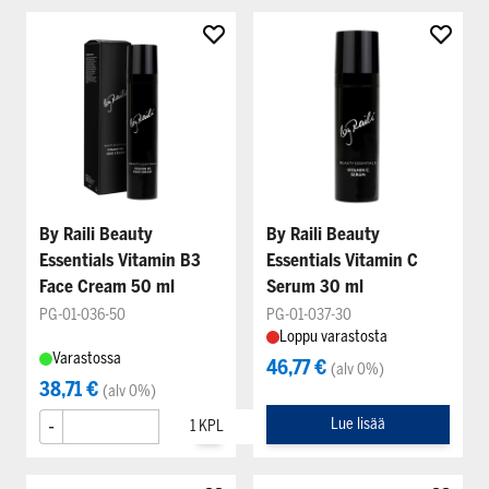
By Raili Beauty
By Raili Beauty
Essentials Vitamin B3
Essentials Vitamin C
Face Cream 50 ml
Serum 30 ml
PG-01-036-50
PG-01-037-30
Loppu varastosta
Varastossa
46,77 €
(alv 0%)
38,71 €
(alv 0%)
-
+
Lue lisää