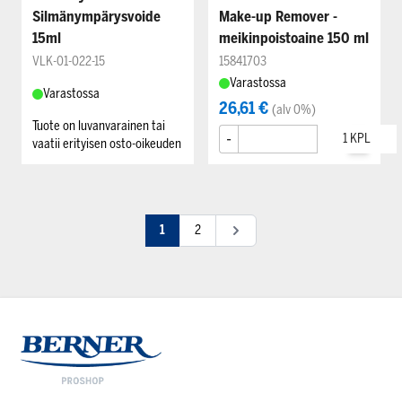
Silmänympärysvoide
Make-up Remover -
15ml
meikinpoistoaine 150 ml
VLK-01-022-15
15841703
Varastossa
Varastossa
26,61 €
(alv 0%)
Tuote on luvanvarainen tai
-
+
vaatii erityisen osto-oikeuden
1
2