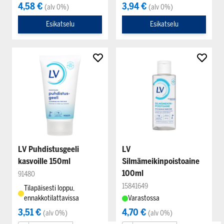
4,58 €
3,94 €
(alv 0%)
(alv 0%)
Esikatselu
Esikatselu
LV Puhdistusgeeli
LV
kasvoille 150ml
Silmämeikinpoistoaine
100ml
91480
15841649
Tilapäisesti loppu,
ennakkotilattavissa
Varastossa
3,51 €
4,70 €
(alv 0%)
(alv 0%)