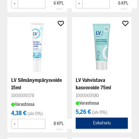
-
+
-
+
LV Silmänympärysvoide
LV Vahvistava
15ml
kasvovoide 75ml
1000000378
1000000580
Varastossa
Varastossa
5,26 €
4,38 €
(alv 0%)
(alv 0%)
-
+
Esikatselu