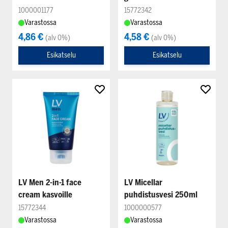
1000001177
15772342
Varastossa
Varastossa
4,86 €
4,58 €
(alv 0%)
(alv 0%)
Esikatselu
Esikatselu
LV Men 2-in-1 face
LV Micellar
cream kasvoille
puhdistusvesi 250ml
15772344
1000000577
Varastossa
Varastossa