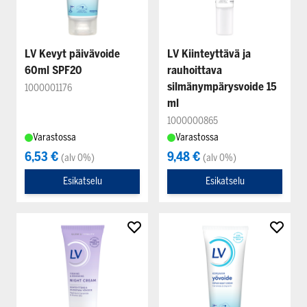
LV Kevyt päivävoide
LV Kiinteyttävä ja
60ml SPF20
rauhoittava
silmänympärysvoide 15
1000001176
ml
1000000865
Varastossa
Varastossa
6,53 €
9,48 €
(alv 0%)
(alv 0%)
Esikatselu
Esikatselu