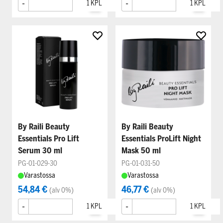
-
+
-
+
By Raili Beauty
By Raili Beauty
Essentials Pro Lift
Essentials ProLift Night
Serum 30 ml
Mask 50 ml
PG-01-029-30
PG-01-031-50
Varastossa
Varastossa
54,84 €
46,77 €
(alv 0%)
(alv 0%)
-
+
-
+