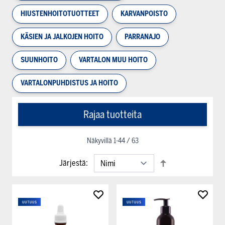
HIUSTENHOITOTUOTTEET
KARVANPOISTO
KÄSIEN JA JALKOJEN HOITO
PARRANAJO
SUUNHOITO
VARTALON MUU HOITO
VARTALONPUHDISTUS JA HOITO
Rajaa tuotteita
Näkyvillä
1
-
44
/
63
Järjestä: