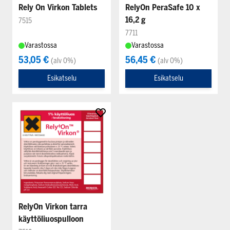
Rely On Virkon Tablets
RelyOn PeraSafe 10 x
16,2 g
7515
7711
Varastossa
Varastossa
53,05 €
56,45 €
(alv 0%)
(alv 0%)
Esikatselu
Esikatselu
RelyOn Virkon tarra
käyttöliuospulloon