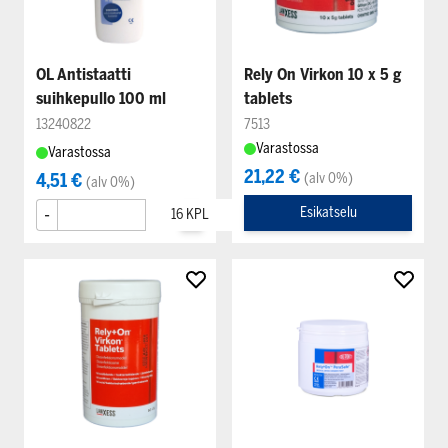
OL Antistaatti
Rely On Virkon 10 x 5 g
suihkepullo 100 ml
tablets
13240822
7513
Varastossa
Varastossa
21,22 €
4,51 €
(alv 0%)
(alv 0%)
-
+
Esikatselu