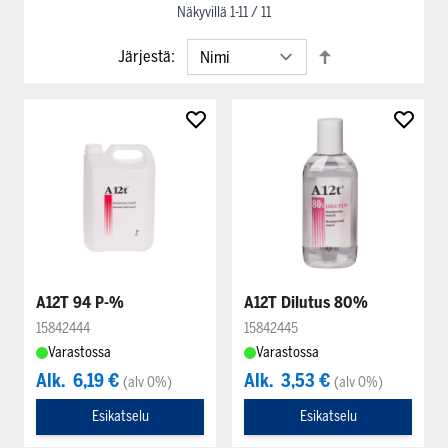
Näkyvillä
1
-
11
/
11
Järjestä:
A12T 94 P-%
A12T Dilutus 80%
15842444
15842445
Varastossa
Varastossa
Alk.
6,19 €
Alk.
3,53 €
(alv 0%)
(alv 0%)
Esikatselu
Esikatselu