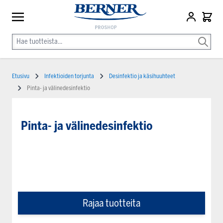
Etusivu
Infektioiden torjunta
Desinfektio ja käsihuuhteet
Pinta- ja välinedesinfektio
Pinta- ja välinedesinfektio
Rajaa tuotteita