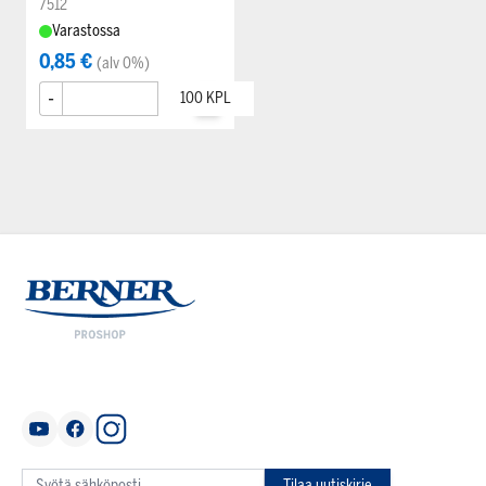
7512
Varastossa
0,85 €
(alv 0%)
-
+
Tilaa uutiskirje