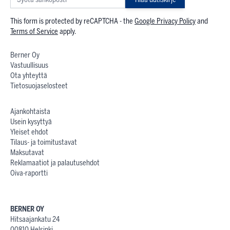
This form is protected by reCAPTCHA - the
Google Privacy Policy
and
Terms of Service
apply.
Berner Oy
Vastuullisuus
Ota yhteyttä
Tietosuojaselosteet
Ajankohtaista
Usein kysyttyä
Yleiset ehdot
Tilaus- ja toimitustavat
Maksutavat
Reklamaatiot ja palautusehdot
Oiva-raportti
BERNER OY
Hitsaajankatu 24
00810 Helsinki