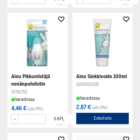
Ainu Pikkuniistäjä
Ainu Sinkkivoide 100ml
nenänpuhdistin
1000001328
15741255
Varastossa
Varastossa
2,87 €
4,46 €
(alv 0%)
(alv 0%)
-
+
Esikatselu