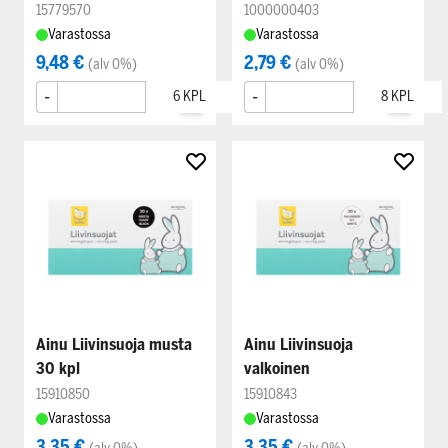
15779570
1000000403
Varastossa
Varastossa
9,48 €
2,79 €
(alv 0%)
(alv 0%)
-
+
-
+
Ainu Liivinsuoja musta
Ainu Liivinsuoja
30 kpl
valkoinen
15910850
15910843
Varastossa
Varastossa
3,35 €
3,35 €