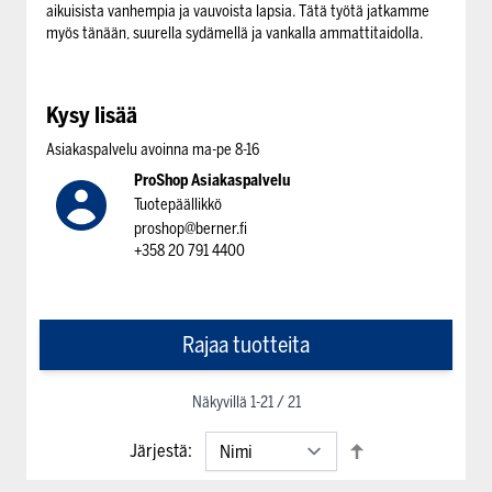
aikuisista vanhempia ja vauvoista lapsia. Tätä työtä jatkamme
myös tänään, suurella sydämellä ja vankalla ammattitaidolla.
Kysy lisää
Asiakaspalvelu avoinna ma-pe 8-16
ProShop Asiakaspalvelu
Tuotepäällikkö
proshop@berner.fi
+358 20 791 4400
Rajaa tuotteita
Näkyvillä
1
-
21
/
21
Järjestä: