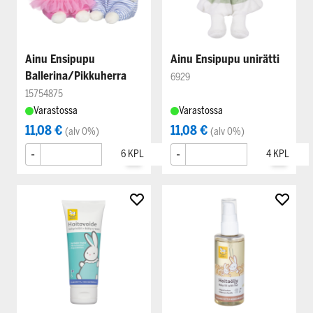
Ainu Ensipupu
Ainu Ensipupu unirätti
Ballerina/Pikkuherra
6929
15754875
Varastossa
Varastossa
11,08 €
11,08 €
(alv 0%)
(alv 0%)
-
+
-
+