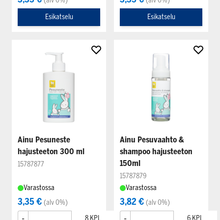
(alv 0%)
(alv 0%)
Esikatselu
Esikatselu
Ainu Pesuneste
Ainu Pesuvaahto &
hajusteeton 300 ml
shampoo hajusteeton
150ml
15787877
15787879
Varastossa
Varastossa
3,35 €
3,82 €
(alv 0%)
(alv 0%)
-
+
-
+