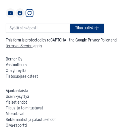
Tilaa uutiskirje
This form is protected by reCAPTCHA - the
Google Privacy Policy
and
Terms of Service
apply.
Berner Oy
Vastuullisuus
Ota yhteyttä
Tietosuojaselosteet
Ajankohtaista
Usein kysyttyä
Yleiset ehdot
Tilaus- ja toimitustavat
Maksutavat
Reklamaatiot ja palautusehdot
Oiva-raportti