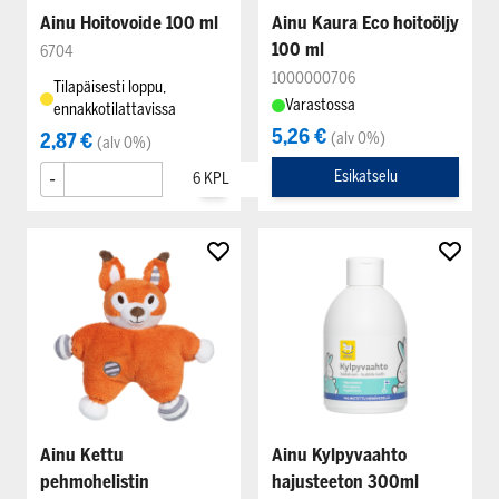
Ainu Hoitovoide 100 ml
Ainu Kaura Eco hoitoöljy
100 ml
6704
1000000706
Tilapäisesti loppu,
Varastossa
ennakkotilattavissa
5,26 €
2,87 €
(alv 0%)
(alv 0%)
-
+
Esikatselu
Ainu Kettu
Ainu Kylpyvaahto
pehmohelistin
hajusteeton 300ml