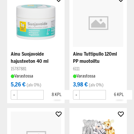
Ainu Suojavoide
Ainu Tuttipullo 120ml
hajusteeton 40 ml
PP muotoiltu
15787881
6111
Varastossa
Varastossa
5,26 €
3,98 €
(alv 0%)
(alv 0%)
-
+
-
+