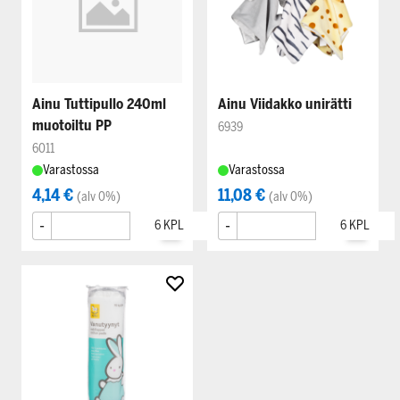
Ainu Tuttipullo 240ml
Ainu Viidakko unirätti
muotoiltu PP
6939
6011
Varastossa
Varastossa
4,14 €
11,08 €
(alv 0%)
(alv 0%)
-
+
-
+