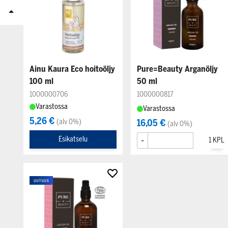
Ainu Kaura Eco hoitoöljy
Pure=Beauty Arganöljy
100 ml
50 ml
1000000706
1000000817
Varastossa
Varastossa
5,26 €
(alv 0%)
16,05 €
(alv 0%)
-
+
Esikatselu