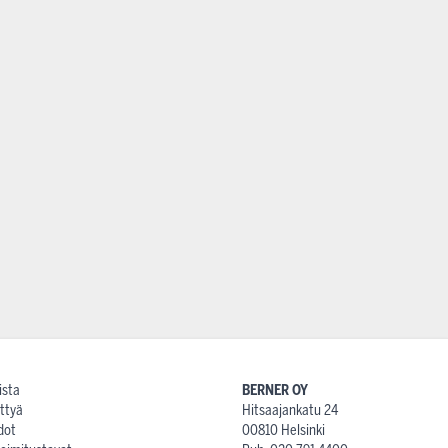
ista
BERNER OY
ttyä
Hitsaajankatu 24
dot
00810 Helsinki