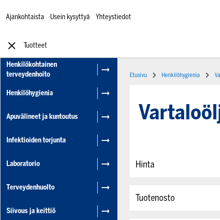
Ajankohtaista
Usein kysyttyä
Yhteystiedot
Tuotteet
Henkilökohtainen
terveydenhoito
Etusivu
Henkilöhygienia
Va
Henkilöhygienia
Vartaloöl
Apuvälineet ja kuntoutus
Infektioiden torjunta
Hinta
Laboratorio
Terveydenhuolto
Tuotenosto
Siivous ja keittiö