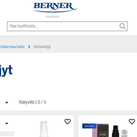
rtalon muu hoito
Vartaloöljyt
jyt
Näkyvillä
1
-
5
/
5