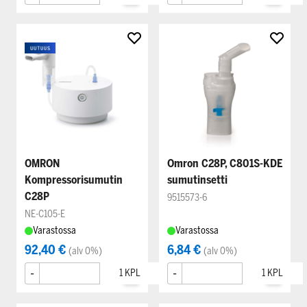
OMRON
Omron C28P, C801S-KDE
Kompressorisumutin
sumutinsetti
C28P
9515573-6
NE-C105-E
Varastossa
Varastossa
92,40 €
6,84 €
(alv 0%)
(alv 0%)
-
+
-
+