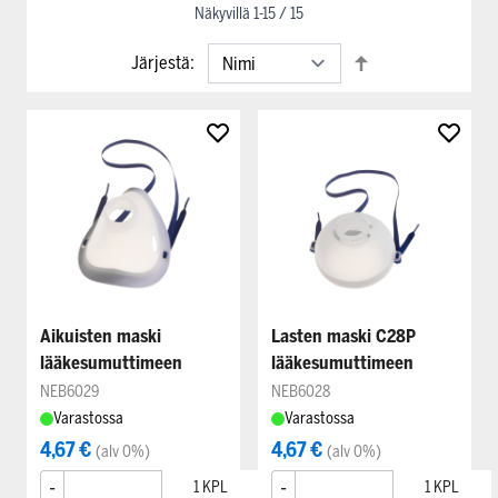
Näkyvillä
1
-
15
/
15
Järjestä:
Aikuisten maski
Lasten maski C28P
lääkesumuttimeen
lääkesumuttimeen
NEB6029
NEB6028
Varastossa
Varastossa
4,67 €
4,67 €
(alv 0%)
(alv 0%)
-
+
-
+