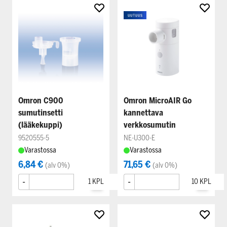
Omron C900
Omron MicroAIR Go
sumutinsetti
kannettava
(lääkekuppi)
verkkosumutin
9520555-5
NE-U300-E
Varastossa
Varastossa
6,84 €
71,65 €
(alv 0%)
(alv 0%)
-
+
-
+