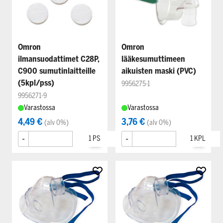
Omron
Omron
ilmansuodattimet C28P,
lääkesumuttimeen
C900 sumutinlaitteille
aikuisten maski (PVC)
(5kpl/pss)
9956275-1
9956271-9
Varastossa
Varastossa
4,49 €
3,76 €
(alv 0%)
(alv 0%)
-
+
-
+