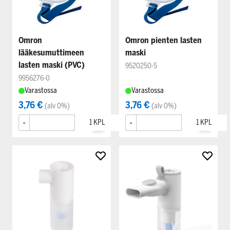
Omron
Omron pienten lasten
lääkesumuttimeen
maski
lasten maski (PVC)
9520250-5
9956276-0
Varastossa
Varastossa
3,76 €
3,76 €
(alv 0%)
(alv 0%)
-
+
-
+