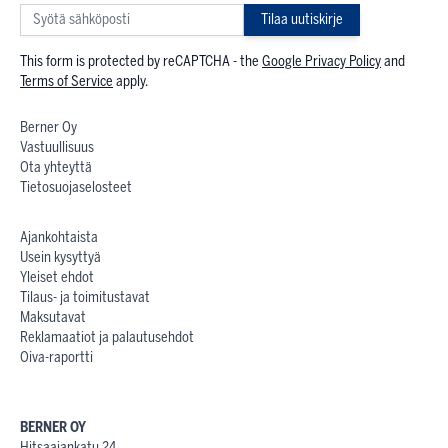
Tilaa uutiskirje
This form is protected by reCAPTCHA - the
Google Privacy Policy
and
Terms of Service
apply.
Berner Oy
Vastuullisuus
Ota yhteyttä
Tietosuojaselosteet
Ajankohtaista
Usein kysyttyä
Yleiset ehdot
Tilaus- ja toimitustavat
Maksutavat
Reklamaatiot ja palautusehdot
Oiva-raportti
BERNER OY
Hitsaajankatu 24