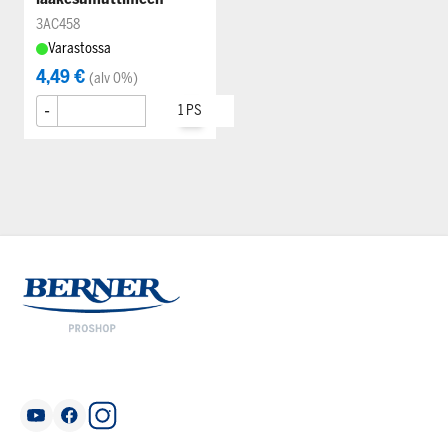
3AC458
Varastossa
4,49 €
(alv 0%)
-
+