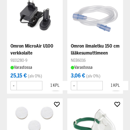
Omron MicroAir U100
Omron ilmaletku 150 cm
verkkolaite
lääkesumuttimeen
9101280-9
NEB6016
Varastossa
Varastossa
25,15 €
3,06 €
(alv 0%)
(alv 0%)
-
+
-
+