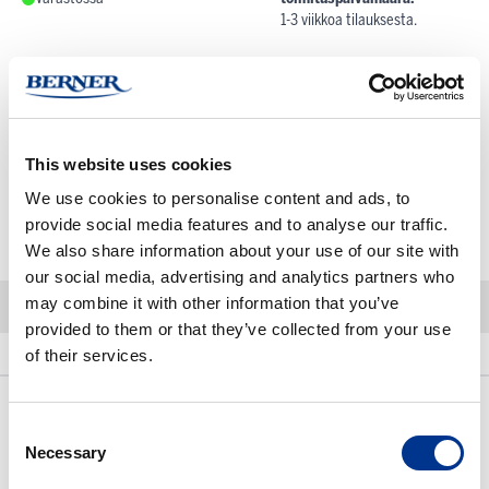
1-3 viikkoa tilauksesta.
Pienin mahdollinen tilausmäärä:
1 KPL
Tuotteen myyntierä:
1 KPL
Kun tilaat tuotteita yli määritellyn myyntierän, pyöristetään määrä aina
seuraavaan täyteen myyntierään
This website uses cookies
We use cookies to personalise content and ads, to
provide social media features and to analyse our traffic.
-
+
Lisää ostoskoriin
We also share information about your use of our site with
our social media, advertising and analytics partners who
may combine it with other information that you’ve
provided to them or that they’ve collected from your use
Kuvaus
Lisätietoja
of their services.
Kuvaus
Consent
Necessary
Selection
Biomek NGeniuS 70 µL Tips, Conductive, Filtered.