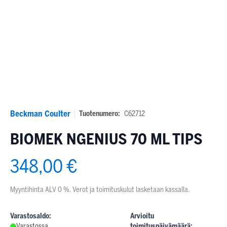
Beckman Coulter
Tuotenumero:
C62712
BIOMEK NGENIUS 70 ML TIPS
348,00 €
Myyntihinta ALV 0 %. Verot ja toimituskulut lasketaan kassalla.
Varastosaldo:
Arvioitu
Varastossa
toimituspäivämäärä: