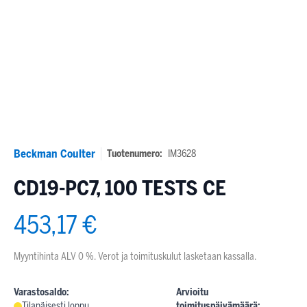
Beckman Coulter
Tuotenumero:
IM3628
CD19-PC7, 100 TESTS CE
453,17 €
Myyntihinta ALV 0 %. Verot ja toimituskulut lasketaan kassalla.
Varastosaldo:
Arvioitu
Tilapäisesti loppu,
toimituspäivämäärä: