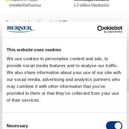
ennakkotilattavissa
1-3 viikkoa tilauksesta.
Pienin mahdollinen tilausmäärä:
1 KPL
Tuotteen myyntierä:
1 KPL
Kun tilaat tuotteita yli määritellyn myyntierän, pyöristetään määrä aina
seuraavaan täyteen myyntierään
This website uses cookies
We use cookies to personalise content and ads, to
-
+
Lisää ostoskoriin
provide social media features and to analyse our traffic.
We also share information about your use of our site with
our social media, advertising and analytics partners who
may combine it with other information that you’ve
provided to them or that they’ve collected from your use
Kuvaus
Lisätietoja
of their services.
Kuvaus
Consent
Necessary
CD19-PC7, J3-119, 100 Tests, CE.
Selection