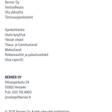
Berner Oy
Vastuullisuus
Ota yhteyttä
Tietosuojaselosteet
Ajankohtaista
Usein kysyttyä
Yleiset ehdot
Tilaus- ja toimitustavat
Maksutavat
Reklamaatiot ja palautusehdot
Oiva-raportti
BERNER OY
Hitsaajankatu 24
00810 Helsinki
Puh. 020 791 4400
proshop@berner.fi
© 2025 Berner Oy. Kaikki oikeudet pidätetään.