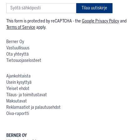
Tilaa uutiskirje
This form is protected by reCAPTCHA - the
Google Privacy Policy
and
Terms of Service
apply.
Berner Oy
Vastuullisuus
Ota yhteyttä
Tietosuojaselosteet
Ajankohtaista
Usein kysyttyä
Yleiset ehdot
Tilaus- ja toimitustavat
Maksutavat
Reklamaatiot ja palautusehdot
Oiva-raportti
BERNER OY