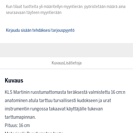
Kun tilaat tuotteita yli määritellyn myyntierän, pyöristetään määrä aina
seuraavaan täyteen myyntierään
Kirjaudu sisään tehdäksesi tarjouspyyntö
Kuvaus
Lisätietoja
Kuvaus
KLS Martinin ruostumattomasta teräksestä valmistettu 16 cm:n
anatominen atula tarttuu turvallisesti kudokseen ja urat
instrumentin rungossa takaavat käyttäjälle tukevan
tarttumapinnan.
Pituus: 16 cm