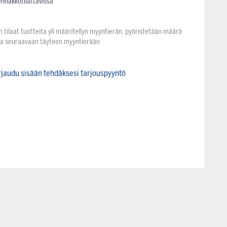
ennakkotilattavissa
n tilaat tuotteita yli määritellyn myyntierän, pyöristetään määrä
na seuraavaan täyteen myyntierään
rjaudu sisään tehdäksesi tarjouspyyntö