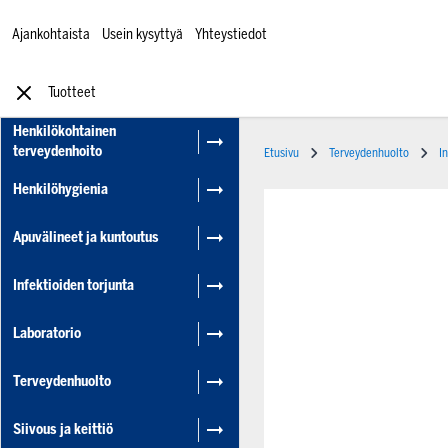
Ajankohtaista
Usein kysyttyä
Yhteystiedot
Tuotteet
Henkilökohtainen
terveydenhoito
Etusivu
Terveydenhuolto
I
Henkilöhygienia
Apuvälineet ja kuntoutus
Infektioiden torjunta
Laboratorio
Terveydenhuolto
Siivous ja keittiö