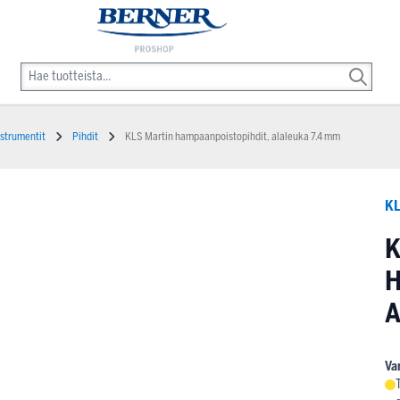
nstrumentit
Pihdit
KLS Martin hampaanpoistopihdit, alaleuka 7.4 mm
KL
K
H
A
Va