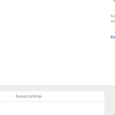
Ku
ai
Ki
Kuvaus
Lisätietoja