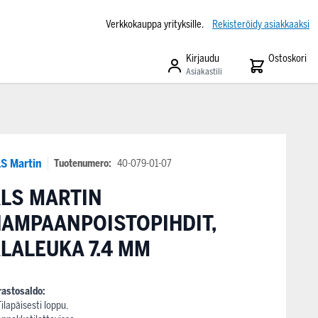
Verkkokauppa yrityksille.
Rekisteröidy asiakkaaksi
Kirjaudu
Ostoskori
Asiakastili
S Martin
Tuotenumero:
40-079-01-07
LS MARTIN
AMPAANPOISTOPIHDIT,
LALEUKA 7.4 MM
rastosaldo:
Tilapäisesti loppu,