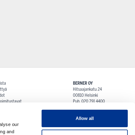
ista
BERNER OY
ttyä
Hitsaajankatu 24
dot
00810 Helsinki
 toimitustavat
Puh. 020 791 4400
at
proshop@berner.fi
iot ja palautusehdot
Allow all
tti
alyse our
ing and