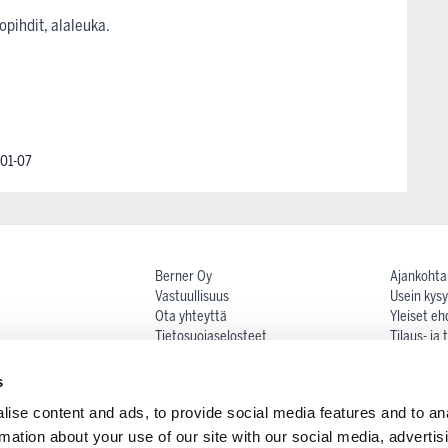
pihdit, alaleuka.
01-07
Berner Oy
Ajankohta
Vastuullisuus
Usein kysy
Ota yhteyttä
Yleiset eh
Tietosuojaselosteet
Tilaus- ja
Maksutav
Reklamaat
s
Oiva-rapor
ise content and ads, to provide social media features and to an
rmation about your use of our site with our social media, advertis