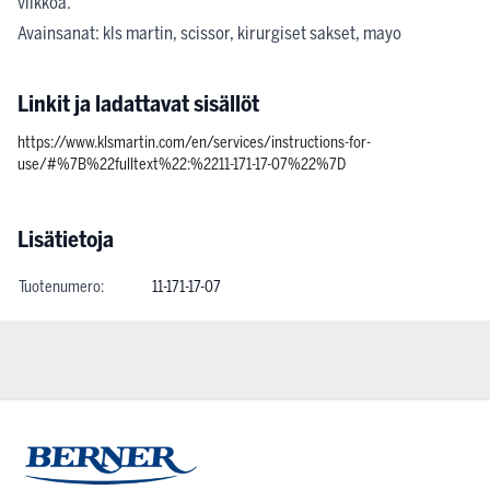
viikkoa.
Avainsanat: kls martin, scissor, kirurgiset sakset, mayo
Linkit ja ladattavat sisällöt
https://www.klsmartin.com/en/services/instructions-for-
use/#%7B%22fulltext%22:%2211-171-17-07%22%7D
Lisätietoja
Tuotenumero:
11-171-17-07