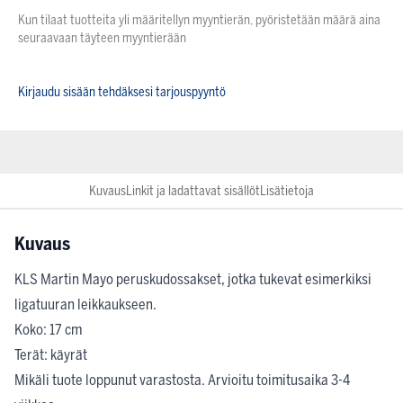
Kun tilaat tuotteita yli määritellyn myyntierän, pyöristetään määrä aina
seuraavaan täyteen myyntierään
Kirjaudu sisään tehdäksesi tarjouspyyntö
Kuvaus
Linkit ja ladattavat sisällöt
Lisätietoja
Kuvaus
KLS Martin Mayo peruskudossakset, jotka tukevat esimerkiksi
ligatuuran leikkaukseen.
Koko: 17 cm
Terät: käyrät
Mikäli tuote loppunut varastosta. Arvioitu toimitusaika 3-4