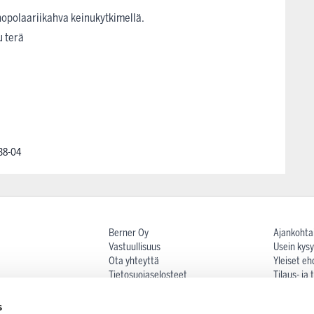
polaariikahva keinukytkimellä.
u terä
38-04
Berner Oy
Ajankohta
Vastuullisuus
Usein kysy
Ota yhteyttä
Yleiset eh
Tietosuojaselosteet
Tilaus- ja
Maksutav
Reklamaat
s