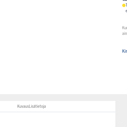
Ku
ai
Ki
Kuvaus
Lisätietoja