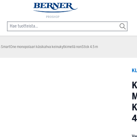
 SmartOne monopolaari käsikahva keinukytkimellä nonStick 4.5 m
KL
K
K
4
Va