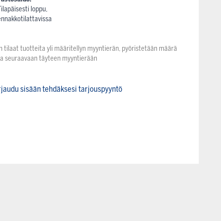
Tilapäisesti loppu,
ennakkotilattavissa
n tilaat tuotteita yli määritellyn myyntierän, pyöristetään määrä
na seuraavaan täyteen myyntierään
rjaudu sisään tehdäksesi tarjouspyyntö