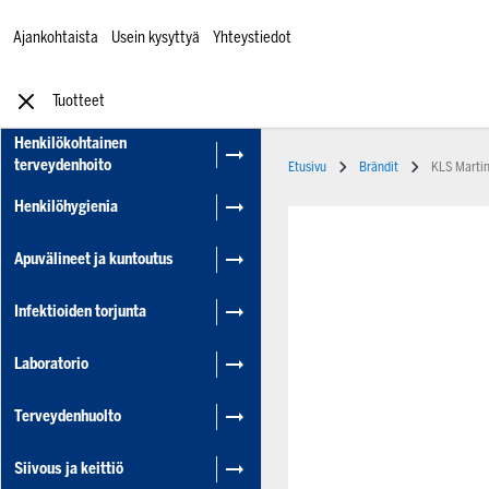
Ajankohtaista
Usein kysyttyä
Yhteystiedot
Tuotteet
Henkilökohtainen
terveydenhoito
Etusivu
Brändit
KLS Martin
Henkilöhygienia
Apuvälineet ja kuntoutus
Infektioiden torjunta
Laboratorio
Terveydenhuolto
Siivous ja keittiö