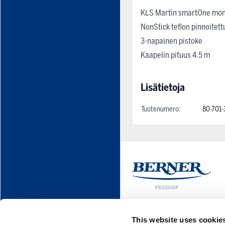
KLS Martin smartOne mono
NonStick teflon pinnoitett
3-napainen pistoke
Kaapelin pituus 4.5 m
Lisätietoja
Tuotenumero:
80-701-
This website uses cookie