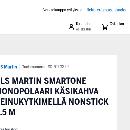
Verkkokauppa yrityksille.
Rekisteröidy asiakkaaksi
Kirjaudu
Ostoskori
Asiakastili
S Martin
Tuotenumero:
80-701-38-04
LS MARTIN SMARTONE
MONOPOLAARI KÄSIKAHVA
EINUKYTKIMELLÄ NONSTICK
.5 M
rastosaldo: