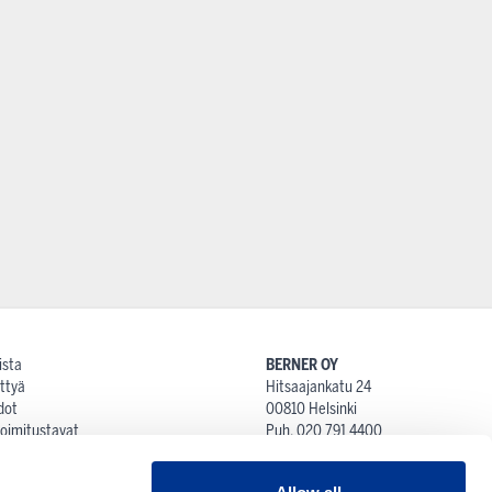
ista
BERNER OY
ttyä
Hitsaajankatu 24
dot
00810 Helsinki
 toimitustavat
Puh. 020 791 4400
at
proshop@berner.fi
iot ja palautusehdot