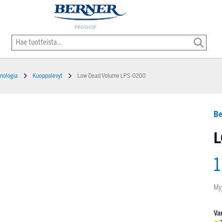
nologia
Kuoppalevyt
Low Dead Volume LPS-0200
Be
L
1
My
Va