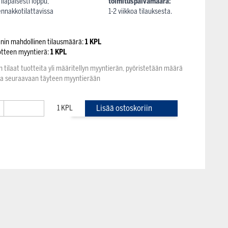
Tilapäisesti loppu,
toimituspäivämäärä:
ennakkotilattavissa
1-2 viikkoa tilauksesta.
enin mahdollinen tilausmäärä:
1 KPL
otteen myyntierä:
1 KPL
n tilaat tuotteita yli määritellyn myyntierän, pyöristetään määrä
na seuraavaan täyteen myyntierään
+
Lisää ostoskoriin