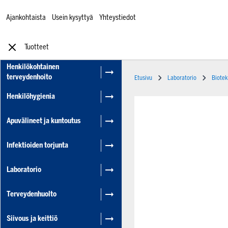
Ajankohtaista
Usein kysyttyä
Yhteystiedot
Tuotteet
Henkilökohtainen
terveydenhoito
Etusivu
Laboratorio
Biotek
Henkilöhygienia
Apuvälineet ja kuntoutus
Infektioiden torjunta
Laboratorio
Terveydenhuolto
Siivous ja keittiö