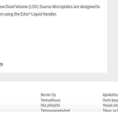
 Low Dead Volume (LDV) Source Microplates are designed to
n using the Echo® Liquid Handler.
28
Berner Oy
Ajankohta
Vastuullisuus
Usein kysy
Ota yhteyttä
Yleiset eh
Tietosuojaselosteet
Tilaus- ja
Maksutav