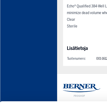
Echo® Qualified 384-Well
minimize dead volume whe
Clear
Sterile
Lisätietoja
Tuotenumero:
001-161