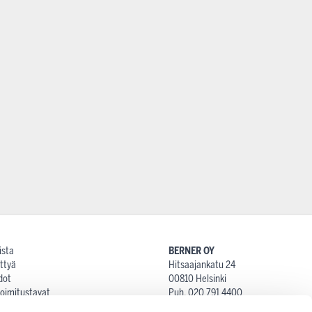
ista
BERNER OY
ttyä
Hitsaajankatu 24
dot
00810 Helsinki
 toimitustavat
Puh. 020 791 4400
at
proshop@berner.fi