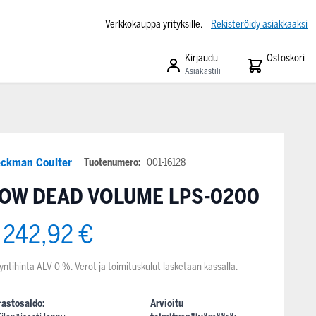
Verkkokauppa yrityksille.
Rekisteröidy asiakkaaksi
Kirjaudu
Ostoskori
Asiakastili
ckman Coulter
Tuotenumero:
001-16128
OW DEAD VOLUME LPS-0200
 242,92 €
yntihinta ALV 0 %. Verot ja toimituskulut lasketaan kassalla.
rastosaldo:
Arvioitu