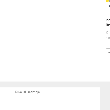
Pi
Tu
Ku
ai
-
Kuvaus
Lisätietoja