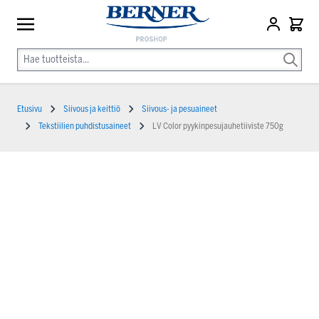
Etusivu
Siivous ja keittiö
Siivous- ja pesuaineet
Tekstiilien puhdistusaineet
LV Color pyykinpesujauhetiiviste 750g