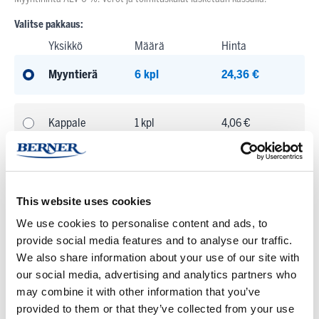
Valitse pakkaus:
Yksikkö
Määrä
Hinta
Myyntierä
6 kpl
24,36 €
Kappale
1 kpl
4,06 €
Varastosaldo:
Varastossa
This website uses cookies
We use cookies to personalise content and ads, to
Pienin mahdollinen tilausmäärä:
1 KPL
provide social media features and to analyse our traffic.
Tuotteen myyntierä:
6 KPL
We also share information about your use of our site with
Kun tilaat tuotteita yli määritellyn myyntierän, pyöristetään määrä aina
our social media, advertising and analytics partners who
seuraavaan täyteen myyntierään
may combine it with other information that you’ve
provided to them or that they’ve collected from your use