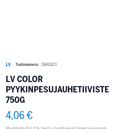
LV
Tuotenumero:
15842823
LV COLOR
PYYKINPESUJAUHETIIVISTE
750G
4,06 €
Myyntihinta ALV 0 %. Verot ja toimituskulut lasketaan kassalla.