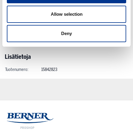
Linkit ja ladattavat sisällöt
Allow selection
Käyttöturvallisuustiedote
Säkerhetsdatablad
Deny
Lisätietoja
Tuotenumero:
15842823