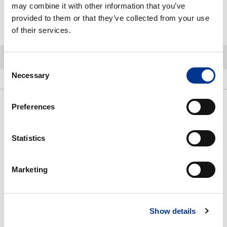
may combine it with other information that you’ve
provided to them or that they’ve collected from your use
-
+
Lisää ostoskoriin
of their services.
Consent
Necessary
Selection
Kuvaus
Lisätietoja
Preferences
Kuvaus
Hajusteeton ja väriaineeton suihkusaippua, jonka koostumus on
Statistics
100 % biohajoava. Miedosti pesevä ja kosteuttava koostumus
puhdistaa hellävaraisesti kädet ja koko vartalon, ihoa
Marketing
kuivattamatta. Kätevä pumppupullo helpottaa annostelua. Sopii
herkälle iholle ja koko perheelle.
100 % biohajoava koostumus
Show details
Sulfaatiton, miedosti pesevä koostumus