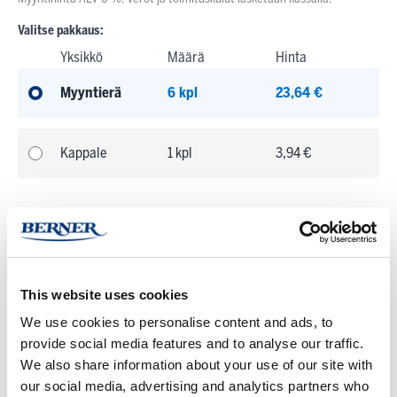
Valitse pakkaus:
Yksikkö
Määrä
Hinta
Myyntierä
6 kpl
23,64 €
Kappale
1 kpl
3,94 €
Varastosaldo:
Tilapäisesti loppu,
ennakkotilattavissa
This website uses cookies
Pienin mahdollinen tilausmäärä:
1 KPL
Tuotteen myyntierä:
6 KPL
We use cookies to personalise content and ads, to
provide social media features and to analyse our traffic.
Kun tilaat tuotteita yli määritellyn myyntierän, pyöristetään määrä aina
We also share information about your use of our site with
seuraavaan täyteen myyntierään
our social media, advertising and analytics partners who