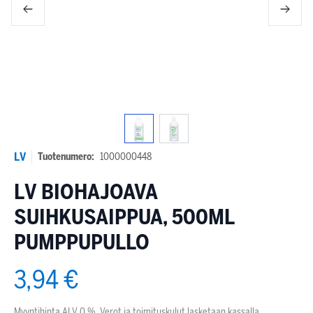
LV
Tuotenumero:
1000000448
LV BIOHAJOAVA
SUIHKUSAIPPUA, 500ML
PUMPPUPULLO
3,94 €
Myyntihinta ALV 0 %. Verot ja toimituskulut lasketaan kassalla.