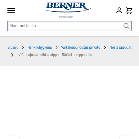
Etusivu
Henkilöhygienia
Vartalonpuhdistus ja hoito
Nestesaippuat
LV Biohajoava suihkusaippua, 500ml pumppupullo