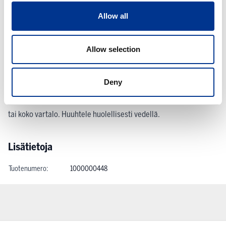
Puhdistaa hellävaraisesti käsien ja koko vartalon
Kosteuttava koostumus, ei kuivata ihoa
Allow all
Kätevä pumppupullo helpottaa annostelua
Hajusteeton ja väriaineeton, herkälle iholle sopiva
Allow selection
Kehitetty yhdessä Allergia- ja Astmaliiton kanssa, Allergiatunnus
Valmistettu Suomessa, Avainlippu-tunnus
Deny
Käyttöohjeet
Annostele suihkusaippuaa käsille tai pesusienelle ja pese kädet
tai koko vartalo. Huuhtele huolellisesti vedellä.
Lisätietoja
Tuotenumero:
1000000448