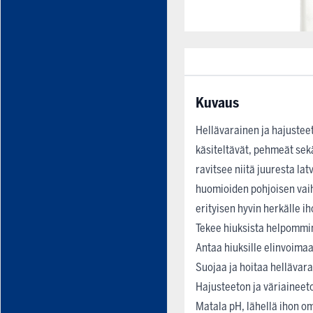
Kuvaus
Hellävarainen ja hajustee
käsiteltävät, pehmeät sekä
ravitsee niitä juuresta lat
huomioiden pohjoisen vaiht
erityisen hyvin herkälle ih
Tekee hiuksista helpommin
Antaa hiuksille elinvoimaa
Suojaa ja hoitaa hellävarai
Hajusteeton ja väriaineeto
Matala pH, lähellä ihon o