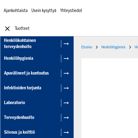
Ajankohtaista
Usein kysyttyä
Yhteystiedot
Tuotteet
Henkilökohtainen
terveydenhoito
Etusivu
Henkilöhygienia
Hi
Henkilöhygienia
Apuvälineet ja kuntoutus
Infektioiden torjunta
Laboratorio
Terveydenhuolto
Siivous ja keittiö