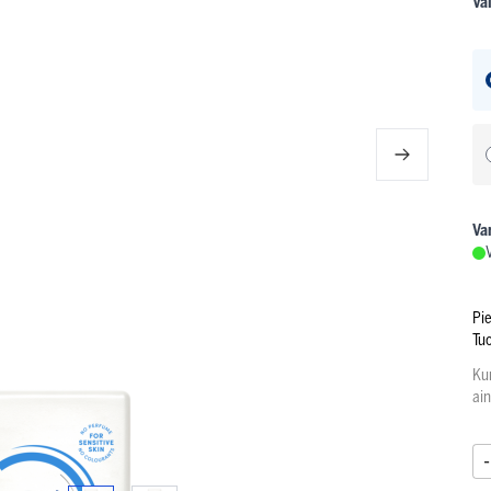
Va
Va
Pi
Tu
Ku
ai
-