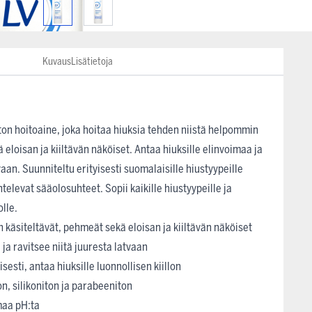
Kuvaus
Lisätietoja
ton hoitoaine, joka hoitaa hiuksia tehden niistä helpommin
 eloisan ja kiiltävän näköiset. Antaa hiuksille elinvoimaa ja
vaan. Suunniteltu erityisesti suomalaisille hiustyypeille
elevat sääolosuhteet. Sopii kaikille hiustyypeille ja
olle.
 käsiteltävät, pehmeät sekä eloisan ja kiiltävän näköiset
 ja ravitsee niitä juuresta latvaan
sesti, antaa hiuksille luonnollisen kiillon
n, silikoniton ja parabeeniton
maa pH:ta