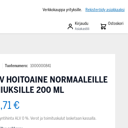
Verkkokauppa yrityksille.
Rekisteröidy asiakkaaksi
Kirjaudu
Ostoskori
Asiakastili
V
Tuotenumero:
1000000841
V HOITOAINE NORMAALEILLE
IUKSILLE 200 ML
,71 €
yntihinta ALV 0 %. Verot ja toimituskulut lasketaan kassalla.