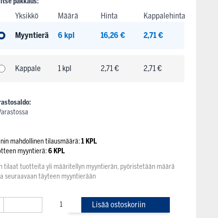
litse pakkaus:
Yksikkö
Määrä
Hinta
Kappalehinta
Myyntierä
6 kpl
16,26 €
2,71 €
Kappale
1 kpl
2,71 €
2,71 €
rastosaldo:
Varastossa
enin mahdollinen tilausmäärä:
1 KPL
otteen myyntierä:
6 KPL
n tilaat tuotteita yli määritellyn myyntierän, pyöristetään määrä
na seuraavaan täyteen myyntierään
+
Lisää ostoskoriin