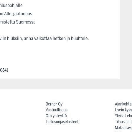
hiuspohjalle
ton Allergiatunnus
almistettu Suomessa
viin hiuksiin, anna vaikuttaa hetken ja huuhtele.
0841
Berner Oy
Ajankohta
Vastuullisuus
Usein kysy
Ota yhteyttä
Yleiset eh
Tietosuojaselosteet
Tilaus- ja
Maksutav