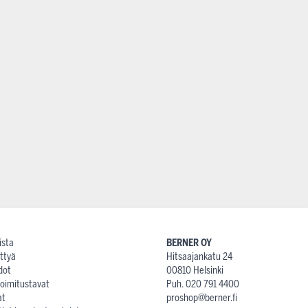
ista
BERNER OY
ttyä
Hitsaajankatu 24
dot
00810 Helsinki
 toimitustavat
Puh. 020 791 4400
at
proshop@berner.fi