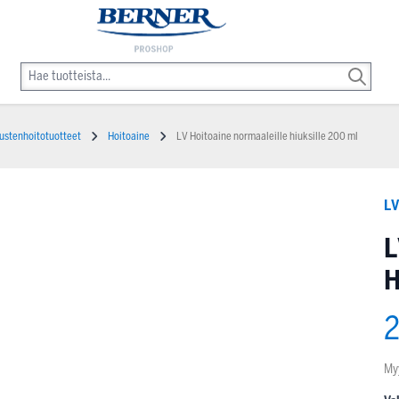
ustenhoitotuotteet
Hoitoaine
LV Hoitoaine normaaleille hiuksille 200 ml
L
L
H
2
My