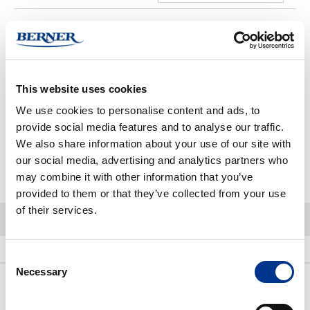
Varastosaldo:
Varastossa
This website uses cookies
Kun tilaat tuotteita yli määritellyn myyntierän, pyöristetään määrä aina
seuraavaan täyteen myyntierään
We use cookies to personalise content and ads, to
provide social media features and to analyse our traffic.
We also share information about your use of our site with
-
+
Lisää ostoskoriin
our social media, advertising and analytics partners who
may combine it with other information that you’ve
provided to them or that they’ve collected from your use
of their services.
Kuvaus
Linkit ja ladattavat sisällöt
Lisätietoja
Consent
Necessary
Selection
Kuvaus