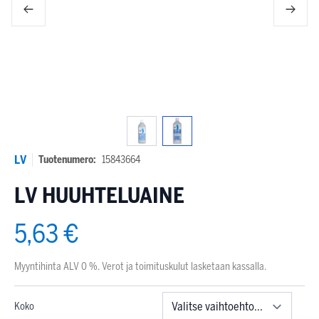
LV
Tuotenumero:
15843664
LV HUUHTELUAINE
5,63 €
Myyntihinta ALV 0 %. Verot ja toimituskulut lasketaan kassalla.
Koko