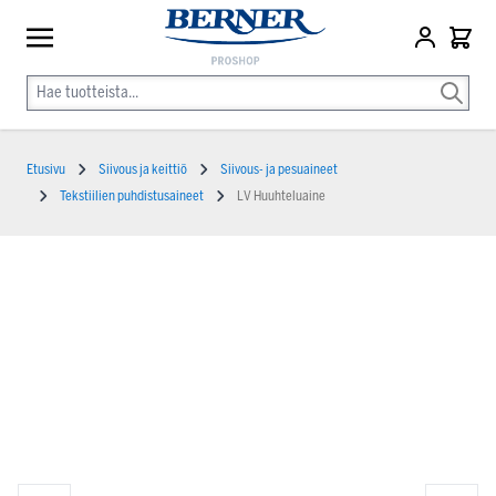
Etusivu
Siivous ja keittiö
Siivous- ja pesuaineet
Tekstiilien puhdistusaineet
LV Huuhteluaine