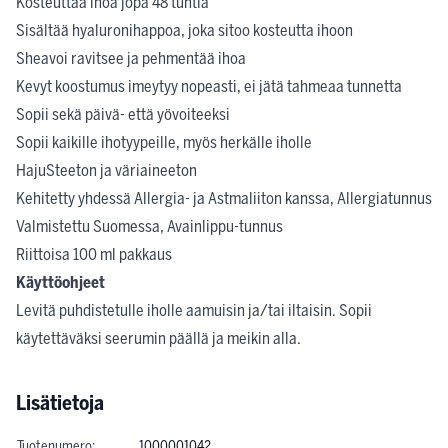
Kosteuttaa ihoa jopa 48 tuntia
Sisältää hyaluronihappoa, joka sitoo kosteutta ihoon
Sheavoi ravitsee ja pehmentää ihoa
Kevyt koostumus imeytyy nopeasti, ei jätä tahmeaa tunnetta
Sopii sekä päivä- että yövoiteeksi
Sopii kaikille ihotyypeille, myös herkälle iholle
HajuSteeton ja väriaineeton
Kehitetty yhdessä Allergia- ja Astmaliiton kanssa, Allergiatunnus
Valmistettu Suomessa, Avainlippu-tunnus
Riittoisa 100 ml pakkaus
Käyttöohjeet
Levitä puhdistetulle iholle aamuisin ja/tai iltaisin. Sopii
käytettäväksi seerumin päällä ja meikin alla.
Lisätietoja
Tuotenumero:
1000001042