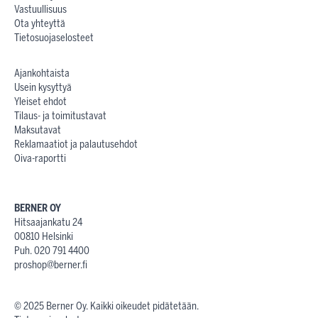
Vastuullisuus
Ota yhteyttä
Tietosuojaselosteet
Ajankohtaista
Usein kysyttyä
Yleiset ehdot
Tilaus- ja toimitustavat
Maksutavat
Reklamaatiot ja palautusehdot
Oiva-raportti
BERNER OY
Hitsaajankatu 24
00810 Helsinki
Puh. 020 791 4400
proshop@berner.fi
© 2025 Berner Oy. Kaikki oikeudet pidätetään.