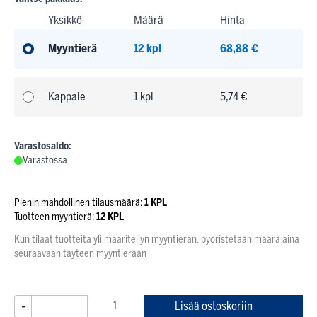
Yksikkö
Määrä
Hinta
Myyntierä
12 kpl
68,88 €
Kappale
1 kpl
5,74 €
Varastosaldo:
Varastossa
Pienin mahdollinen tilausmäärä:
1 KPL
Tuotteen myyntierä:
12 KPL
Kun tilaat tuotteita yli määritellyn myyntierän, pyöristetään määrä aina
seuraavaan täyteen myyntierään
-
+
Lisää ostoskoriin