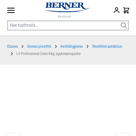
Etusivu
Siivous ja keittiö
Keittiöhygienia
Tekstiilien puhdistus
LV Professional Color 8 kg, pyykinpesujauhe