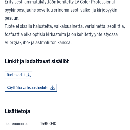
Erityisesti ammattikäyttöön kehitetty LV Color Professional
pyykinpesujauhe soveltuu erinomaisesti valko- ja kirjopyykin
pesuun.
Tuote ei sisällä hajusteita, valkaisuainetta, väriainetta, zeoliittia,
fosfaattia eikä optisia kirkasteita ja on kehitetty yhteistyössä
Allergia-, iho- ja astmaliiton kanssa.
Linkit ja ladattavat sisällöt
Tuotekortti
Käyttöturvallisuustiedote
Lisätietoja
Tuotenumero:
15910040