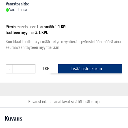
Varastosaldo:
Varastossa
Pienin mahdollinen tilausmäärä:
1 KPL
Tuotteen myyntierä:
1 KPL
Kun tilaat tuotteita yli määritellyn myyntierän, pyöristetään määrä aina
seuraavaan täyteen myyntierään
-
+
Lisää ostoskoriin
Kuvaus
Linkit ja ladattavat sisällöt
Lisätietoja
Kuvaus