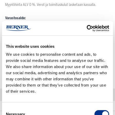
Myyntihinta ALV 0 %. Verot ja toimituskulut lasketaan kassalla.
Varastosaldo:
Varastossa
Pienin mahdollinen tilausmäärä:
1 PKT
Tuotteen myyntierä:
1 PKT
This website uses cookies
Kun tilaat tuotteita yli määritellyn myyntierän, pyöristetään määrä aina
We use cookies to personalise content and ads, to
seuraavaan täyteen myyntierään
provide social media features and to analyse our traffic.
We also share information about your use of our site with
our social media, advertising and analytics partners who
-
+
Lisää ostoskoriin
may combine it with other information that you’ve
provided to them or that they’ve collected from your use
of their services.
Kuvaus
Linkit ja ladattavat sisällöt
Lisätietoja
Consent
Necessary