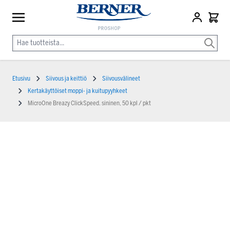
Etusivu
Siivous ja keittiö
Siivousvälineet
Kertakäyttöiset moppi- ja kuitupyyhkeet
MicroOne Breazy ClickSpeed. sininen, 50 kpl / pkt