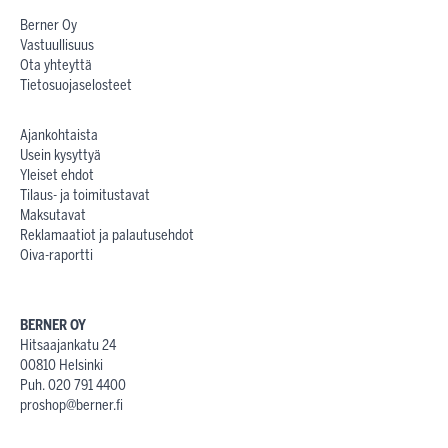
Berner Oy
Vastuullisuus
Ota yhteyttä
Tietosuojaselosteet
Ajankohtaista
Usein kysyttyä
Yleiset ehdot
Tilaus- ja toimitustavat
Maksutavat
Reklamaatiot ja palautusehdot
Oiva-raportti
BERNER OY
Hitsaajankatu 24
00810 Helsinki
Puh. 020 791 4400
proshop@berner.fi