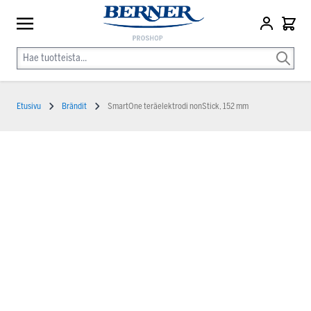
Etusivu
Brändit
SmartOne teräelektrodi nonStick, 152 mm