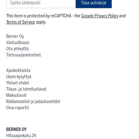
Tilaa uutiskirje
This form is protected by reCAPTCHA - the
Google Privacy Policy
and
Terms of Service
apply.
Berner Oy
Vastuullisuus
Ota yhteyttä
Tietosuojaselosteet
Ajankohtaista
Usein kysyttyä
Yleiset ehdot
Tilaus- ja toimitustavat
Maksutavat
Reklamaatiot ja palautusehdot
Oiva-raportti
BERNER OY
Hitsaajankatu 24