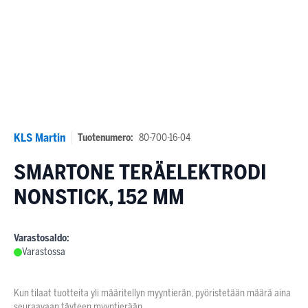
KLS Martin
Tuotenumero:
80-700-16-04
SMARTONE TERÄELEKTRODI
NONSTICK, 152 MM
Varastosaldo:
Varastossa
Kun tilaat tuotteita yli määritellyn myyntierän, pyöristetään määrä aina
seuraavaan täyteen myyntierään