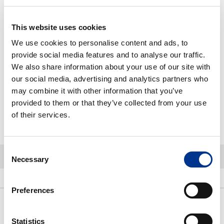
Varastosaldo:
Varastossa
This website uses cookies
We use cookies to personalise content and ads, to
Pienin mahdollinen tilausmäärä:
1 KPL
provide social media features and to analyse our traffic.
Tuotteen myyntierä:
1 KPL
We also share information about your use of our site with
Kun tilaat tuotteita yli määritellyn myyntierän, pyöristetään määrä aina
our social media, advertising and analytics partners who
seuraavaan täyteen myyntierään
may combine it with other information that you’ve
provided to them or that they’ve collected from your use
of their services.
-
+
Lisää ostoskoriin
Consent
Necessary
Selection
Kuvaus
Linkit ja ladattavat sisällöt
Lisätietoja
Preferences
Kuvaus
Statistics