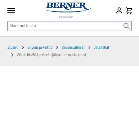
Etusivu
Siivous ja keittiö
Siivousvälineet
Jäteastiat
Vileda Iris 50 L pyöreän jäteastian musta kansi