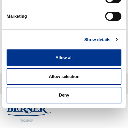
Musta kansi Vileda Iris 50 L pyöreään jäteastiaan. Jäteastia
tilataan erikseen.
Marketing
Linkit ja ladattavat sisällöt
Show details
Lisätietoja
Allow all
Tuotenumero:
15784018
Allow selection
Deny