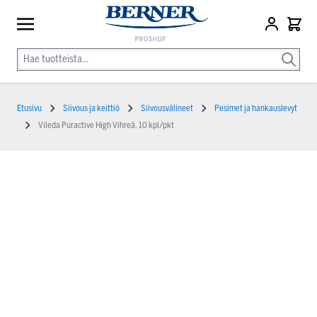
Etusivu
Siivous ja keittiö
Siivousvälineet
Pesimet ja hankauslevyt
Vileda Puractive High Vihreä, 10 kpl/pkt