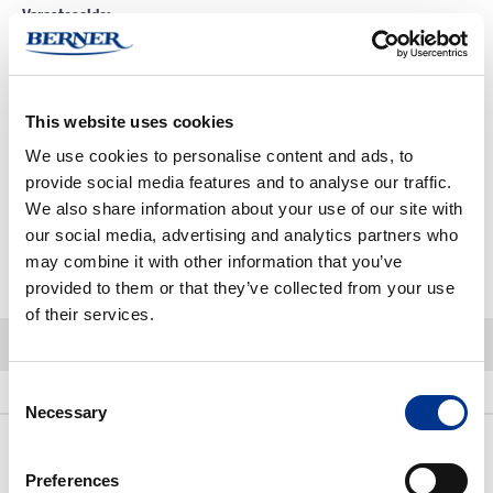
Varastosaldo:
Varastossa
Pienin mahdollinen tilausmäärä:
1 PKT
This website uses cookies
Tuotteen myyntierä:
1 PKT
We use cookies to personalise content and ads, to
Kun tilaat tuotteita yli määritellyn myyntierän, pyöristetään määrä aina
provide social media features and to analyse our traffic.
seuraavaan täyteen myyntierään
We also share information about your use of our site with
our social media, advertising and analytics partners who
may combine it with other information that you’ve
-
+
Lisää ostoskoriin
provided to them or that they’ve collected from your use
of their services.
Consent
Kuvaus
Lisätietoja
Necessary
Selection
Kuvaus
Preferences