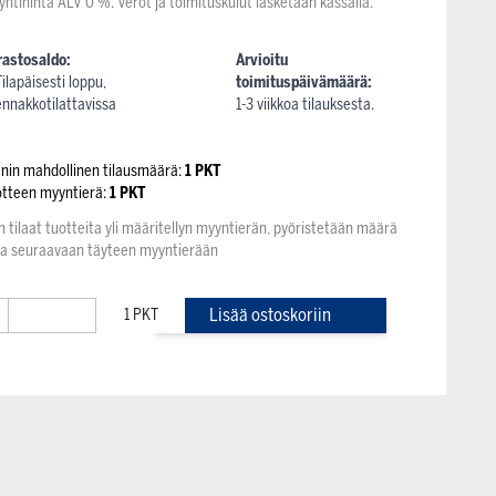
yntihinta ALV 0 %. Verot ja toimituskulut lasketaan kassalla.
rastosaldo:
Arvioitu
Tilapäisesti loppu,
toimituspäivämäärä:
ennakkotilattavissa
1-3 viikkoa tilauksesta.
enin mahdollinen tilausmäärä:
1 PKT
otteen myyntierä:
1 PKT
n tilaat tuotteita yli määritellyn myyntierän, pyöristetään määrä
na seuraavaan täyteen myyntierään
+
Lisää ostoskoriin