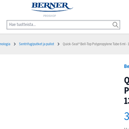
nologia
Sentrifugiputket ja pullot
Quick-Seal® Bell-Top Polypropylene Tube 6 ml - 
Be
Q
P
1
3