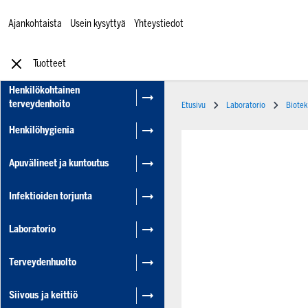
Ajankohtaista
Usein kysyttyä
Yhteystiedot
Tuotteet
Henkilökohtainen
terveydenhoito
Etusivu
Laboratorio
Biotek
Henkilöhygienia
Apuvälineet ja kuntoutus
Infektioiden torjunta
Laboratorio
Terveydenhuolto
Siivous ja keittiö