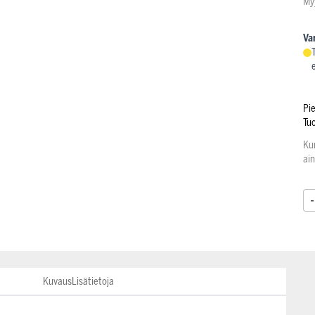
My
Va
Pi
Tu
Ku
ai
-
Kuvaus
Lisätietoja