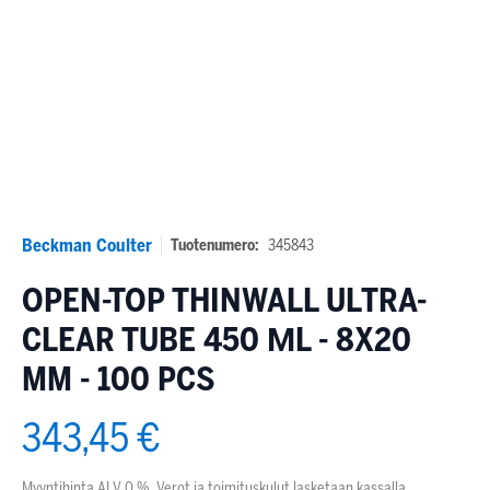
Beckman Coulter
Tuotenumero:
345843
OPEN-TOP THINWALL ULTRA-
CLEAR TUBE 450 ΜL - 8X20
MM - 100 PCS
343,45 €
Myyntihinta ALV 0 %. Verot ja toimituskulut lasketaan kassalla.