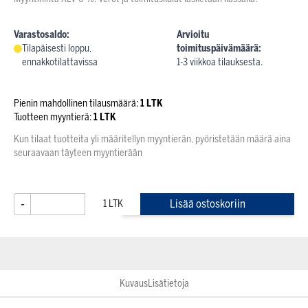
Varastosaldo:
Arvioitu
Tilapäisesti loppu,
toimituspäivämäärä:
ennakkotilattavissa
1-3 viikkoa tilauksesta.
Pienin mahdollinen tilausmäärä:
1 LTK
Tuotteen myyntierä:
1 LTK
Kun tilaat tuotteita yli määritellyn myyntierän, pyöristetään määrä aina
seuraavaan täyteen myyntierään
-
+
Lisää ostoskoriin
Kuvaus
Lisätietoja