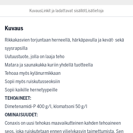
Kuvaus
Linkit ja ladattavat sisällöt
Lisätietoja
Kuvaus
Rikkakasvien torjuntaan herneellä, härkäpavulla ja kevät- sekä
syysrapsilla
Uutuustuote, jolla on laaja teho
Matara ja saunakukka kuriin yhdellä tuotteella
Tehoaa myös kylänurmikkaan
Sopii myös ruiskutusseoksiin
Sopii kaikille hernetyypeille
TEHOAINEET:
Dimetenamidi-P 400 g/l, klomatsoni 50 g/l
OMINAISUUDET:
Conaxis on uusi tehokas maavaikutteinen kahden tehoaineen
seos, joka ruiskutetaan ennen viljelykasvin taimettumista. Sen