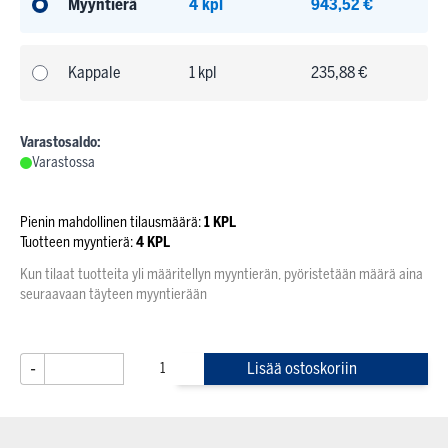
Myyntierä
4 kpl
943,52 €
Kappale
1 kpl
235,88 €
Varastosaldo:
Varastossa
Pienin mahdollinen tilausmäärä:
1 KPL
Tuotteen myyntierä:
4 KPL
Kun tilaat tuotteita yli määritellyn myyntierän, pyöristetään määrä aina
seuraavaan täyteen myyntierään
-
+
Lisää ostoskoriin