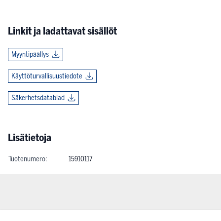
Linkit ja ladattavat sisällöt
Myyntipäällys
Käyttöturvallisuustiedote
Säkerhetsdatablad
Lisätietoja
Tuotenumero:
15910117