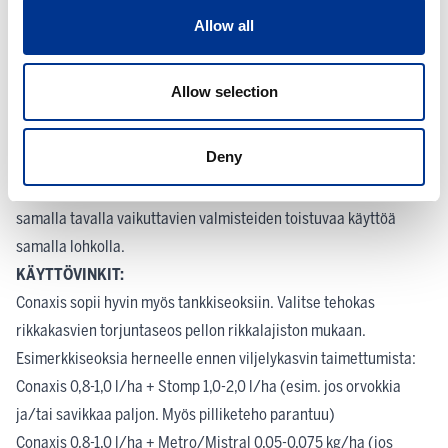
myyntipäällyksestä, jos kasvusto joudutaan rikkomaan.
Allow all
VAROAIKA
: -
RESISTENSSINHALLINTA:
Allow selection
Dimetenamidi-P kuuluu vaikutustavaltaan HRAC-ryhmään K3.
Klomatsoni kuuluu vaikutustavaltaan HRAC-ryhmään F4. Riski
Deny
resistenssin kehittymisestä näille tehoaineille on vähäinen.
Kestävien rikkakasvikantojen kehittymisen ehkäisemiseksi vältä
samalla tavalla vaikuttavien valmisteiden toistuvaa käyttöä
samalla lohkolla.
KÄYTTÖVINKIT:
Conaxis sopii hyvin myös tankkiseoksiin. Valitse tehokas
rikkakasvien torjuntaseos pellon rikkalajiston mukaan.
Esimerkkiseoksia herneelle ennen viljelykasvin taimettumista:
Conaxis 0,8-1,0 l/ha + Stomp 1,0-2,0 l/ha (esim. jos orvokkia
ja/tai savikkaa paljon. Myös pilliketeho parantuu)
Conaxis 0,8-1,0 l/ha + Metro/Mistral 0,05-0,075 kg/ha (jos