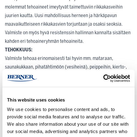
molemmat tehoaineet imeytyvät taimettuviin rikkakasveihin
juurien kautta. Uusi mahdollisuus herneen ja härkäpavun
maavaikutteiseen rikkakasvien torjuntaan ja osaksi seoksia.
Valmiste on myös hyvä resistenssin hallinnan kannalta sisältäen
kahden eri tehoaineryhmän tehoaineita.
TEHOKKUUS:
Valmiste tehoaa erinomaisesti tai hyvin mm. mataraan,
saunakukkaan, pihatähtimöön (vesiheinä), peippeihin, kierto-,
ukon- ja pihatattareeseen, emäkkiin ja ristikukkaisiin, kuten
lutukkaan sekä kylänurmikkaan. Savikkaan ja pillikkeeseen teho
on tyydyttävä. Orvokkiin ei saada tehoa. Syysrapsilla saadaan
This website uses cookies
yleensä hyvä torjuntatulos myös ilman seoskumppaneita,
riippuen rikkalajistosta.
We use cookies to personalise content and ads, to
provide social media features and to analyse our traffic.
RUISKUTUSOLOSUHTEET:
We also share information about your use of our site with
Käsittely on tehtävä ehdottomasti ennen viljelykasvin
our social media, advertising and analytics partners who
taimettumista. Siemen on kylvettävä min. 20 mm syvyyteen, että