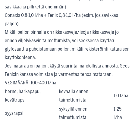
savikkaa ja pillikettä enemmän)
Conaxis 0,8-1,0 l/ha + Fenix 0,8-1,0 l/ha (esim. jos savikkaa
paljon)
Mikäli pellon pinnalla on rikkakasveja/isoja rikkakasveja jo
ennen viljelykasvin taimettumista, voi seoksessa käyttää
glyfosaattia puhdistamaan pellon, mikäli rekisteröinti kattaa sen
käyttökohteena.
Jos mataraa on paljon, käytä suurinta mahdollista annosta. Seos
Fenixin kanssa voimistaa ja varmentaa tehoa mataraan.
VESIMÄÄRÄ: 100-400 l/ha
herne, härkäpapu,
keväällä ennen
1,0 l/ha
kevätrapsi
taimettumista
syksyllä ennen
1,25
syysrapsi
taimettumista
l/ha