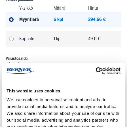
Yksikkö
Määrä
Hinta
Myyntierä
6 kpl
294,66 €
Kappale
1 kpl
49,11 €
Varastosaldo:
Varastossa
Pienin mahdollinen tilausmäärä:
1 KPL
Tuotteen myyntierä:
6 KPL
This website uses cookies
Kun tilaat tuotteita yli määritellyn myyntierän, pyöristetään määrä aina
We use cookies to personalise content and ads, to
seuraavaan täyteen myyntierään
provide social media features and to analyse our traffic.
We also share information about your use of our site with
our social media, advertising and analytics partners who
-
+
Lisää ostoskoriin
may combine it with other information that you’ve