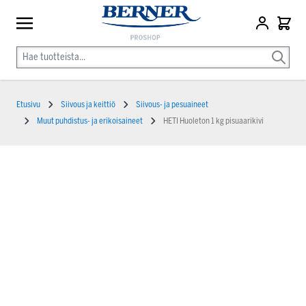
Etusivu
Siivous ja keittiö
Siivous- ja pesuaineet
Muut puhdistus- ja erikoisaineet
HETI Huoleton 1 kg pisuaarikivi