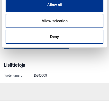
tuotteen laatu säilyy.
Allow all
Allow selection
Linkit ja ladattavat sisällöt
HETI Huoleton - tuotekortti
Deny
HETI Huoleton - käyttöturvallisuustiedote
Lisätietoja
Tuotenumero:
15841009