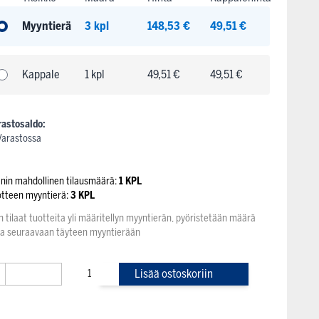
Myyntierä
3 kpl
148,53 €
49,51 €
Kappale
1 kpl
49,51 €
49,51 €
rastosaldo:
Varastossa
enin mahdollinen tilausmäärä:
1 KPL
otteen myyntierä:
3 KPL
n tilaat tuotteita yli määritellyn myyntierän, pyöristetään määrä
na seuraavaan täyteen myyntierään
+
Lisää ostoskoriin