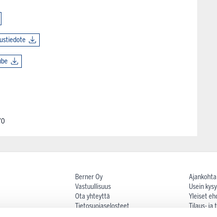
uustiedote
ube
70
Berner Oy
Ajankohta
Vastuullisuus
Usein kysy
Ota yhteyttä
Yleiset eh
Tietosuojaselosteet
Tilaus- ja
Maksutav