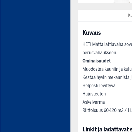
K
Kuvaus
HETI Matta lattiavaha sove
perusvahaukseen.
Ominaisuudet
Muodostaa kauniin ja kul
Kestää hyvin mekaanista j
Helposti levittyvä
Hajusteeton
Askelvarma
Riittoisuus 60-120 m2 / 1 
Linkit ja ladattavat s