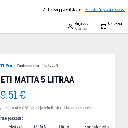
Verkkokauppa yrityksille.
Rekisteröidy asiakkaaksi
Kirjaudu
Ostoskori
Asiakastili
TI Pro
Tuotenumero:
15737770
ETI MATTA 5 LITRAA
9,51 €
yntihinta ALV 0 %. Verot ja toimituskulut lasketaan kassalla.
litse pakkaus:
Yksikkö
Määrä
Hinta
Kappalehinta