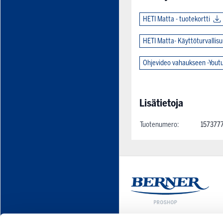
HETI Matta - tuotekortti
HETI Matta- Käyttöturvallis
Ohjevideo vahaukseen -Yout
Lisätietoja
Tuotenumero:
157377