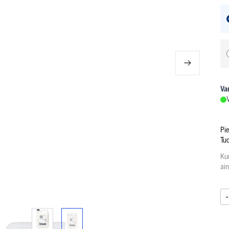
Va
Pi
Tu
Ku
ai
-