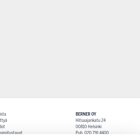
ista
BERNER OY
ttyä
Hitsaajankatu 24
dot
00810 Helsinki
 toimitustavat
Puh. 020 791 4400
at
proshop@berner.fi