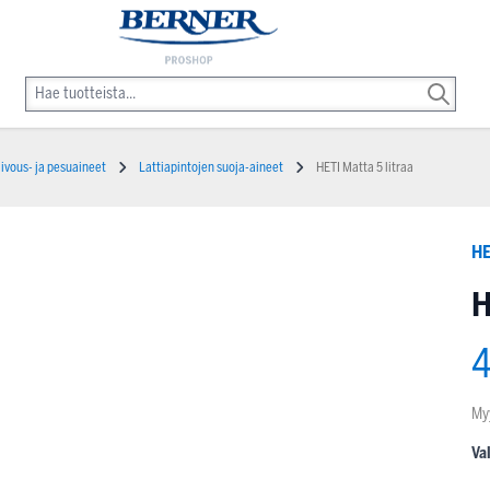
iivous- ja pesuaineet
Lattiapintojen suoja-aineet
HETI Matta 5 litraa
HE
H
4
My
Va