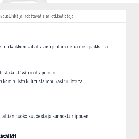
uvaus
Linkit ja ladattavat sisällöt
Lisätietoja
ltuu kaikkien vahattavien pintamateriaalien paikka- ja
utusta kestävän mattapinnan
a kemiallista kulutusta mm. käsihuuhteita
L lattian huokoisuudesta ja kunnosta riippuen.
isällöt