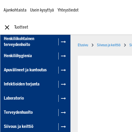
Ajankohtaista
Usein kysyttyä
Yhteystiedot
Tuotteet
Henkilökohtainen
terveydenhoito
Etusivu
Siivous ja keittiö
S
Henkilöhygienia
Apuvälineet ja kuntoutus
Infektioiden torjunta
Laboratorio
Terveydenhuolto
Siivous ja keittiö