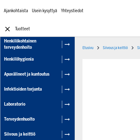
Ajankohtaista
Usein kysyttyä
Yhteystiedot
Tuotteet
Henkilökohtainen
terveydenhoito
Etusivu
Siivous ja keittiö
S
Henkilöhygienia
Apuvälineet ja kuntoutus
Infektioiden torjunta
Laboratorio
Terveydenhuolto
Siivous ja keittiö