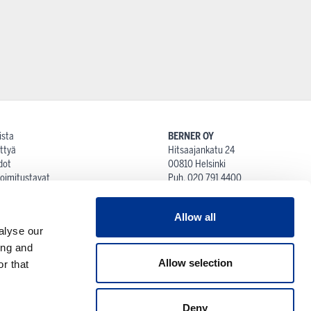
ista
BERNER OY
ttyä
Hitsaajankatu 24
dot
00810 Helsinki
 toimitustavat
Puh. 020 791 4400
at
proshop@berner.fi
iot ja palautusehdot
Allow all
tti
alyse our
ing and
Allow selection
r that
Deny