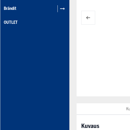
Brändit
OUTLET
K
Kuvaus