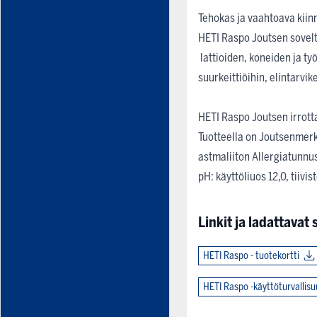
Tehokas ja vaahtoava kiin
HETI Raspo Joutsen sovel
lattioiden, koneiden ja t
suurkeittiöihin, elintarvik
HETI Raspo Joutsen irrotta
Tuotteella on Joutsenmerkk
astmaliiton Allergiatunnu
pH: käyttöliuos 12,0, tiivis
Linkit ja ladattavat s
HETI Raspo - tuotekortti
HETI Raspo -käyttöturvallis