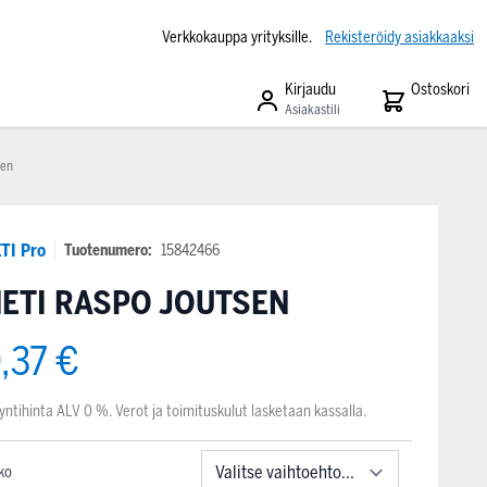
Verkkokauppa yrityksille.
Rekisteröidy asiakkaaksi
Kirjaudu
Ostoskori
Asiakastili
sen
TI Pro
Tuotenumero:
15842466
ETI RASPO JOUTSEN
,37 €
yntihinta ALV 0 %. Verot ja toimituskulut lasketaan kassalla.
ko