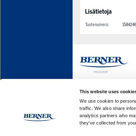
Lisätietoja
Tuotenumero:
158424
This website uses cookie
We use cookies to personal
traffic. We also share info
analytics partners who may
they’ve collected from your
This form is protected by reCAPT
Google Privacy Policy
and
Terms o