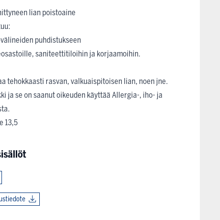
nittyneen lian poistoaine
tuu:
yövälineiden puhdistukseen
eosastoille, saniteettitiloihin ja korjaamoihin.
a tehokkaasti rasvan, valkuaispitoisen lian, noen jne.
i ja se on saanut oikeuden käyttää Allergia-, iho- ja
sta.
te 13,5
isällöt
uustiedote