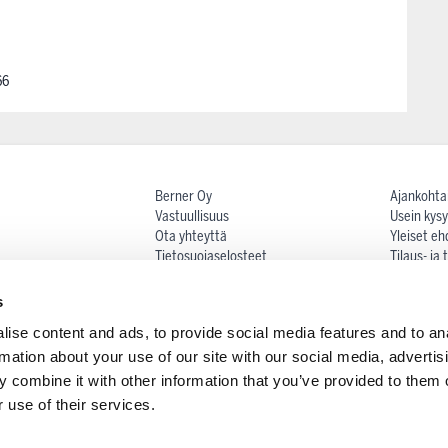
66
Berner Oy
Ajankohta
Vastuullisuus
Usein kysy
Ota yhteyttä
Yleiset eh
Tietosuojaselosteet
Tilaus- ja
Maksutav
Reklamaat
s
Oiva-rapor
ise content and ads, to provide social media features and to an
rmation about your use of our site with our social media, advertis
Tilaa uutiskirje
 combine it with other information that you’ve provided to them o
 use of their services.
CHA - the
f Service