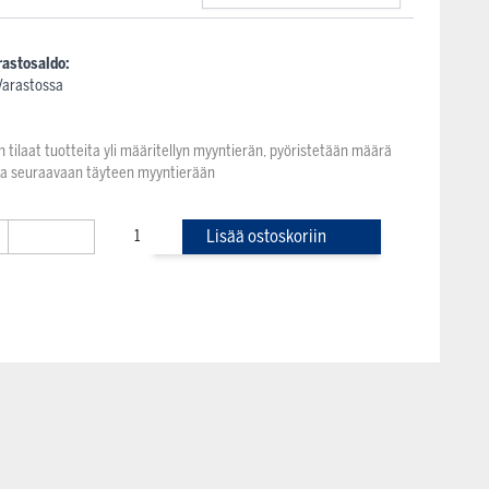
rastosaldo:
Varastossa
n tilaat tuotteita yli määritellyn myyntierän, pyöristetään määrä
na seuraavaan täyteen myyntierään
+
Lisää ostoskoriin