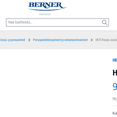
iivous- ja pesuaineet
Peruspuhdistusaineet ja vahanpoistoaineet
HETI Raspo Jout
HE
H
9
My
Ko