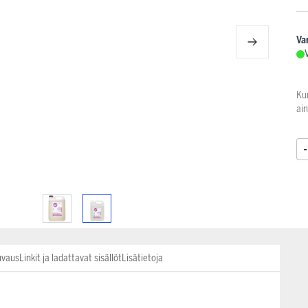
Va
Ku
ai
-
uvaus
Linkit ja ladattavat sisällöt
Lisätietoja