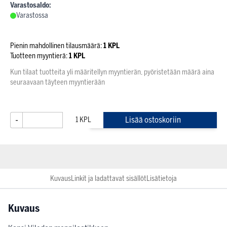
Varastosaldo:
Varastossa
Pienin mahdollinen tilausmäärä:
1 KPL
Tuotteen myyntierä:
1 KPL
Kun tilaat tuotteita yli määritellyn myyntierän, pyöristetään määrä aina
seuraavaan täyteen myyntierään
-
+
Lisää ostoskoriin
Kuvaus
Linkit ja ladattavat sisällöt
Lisätietoja
Kuvaus