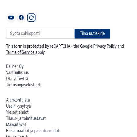
Tilaa uutiskirje
This form is protected by reCAPTCHA - the
Google Privacy Policy
and
Terms of Service
apply.
Berner Oy
Vastuullisuus
Ota yhteyttä
Tietosuojaselosteet
Ajankohtaista
Usein kysyttyä
Yleiset ehdot
Tilaus- ja toimitustavat
Maksutavat
Reklamaatiot ja palautusehdot
Oiva-raportti