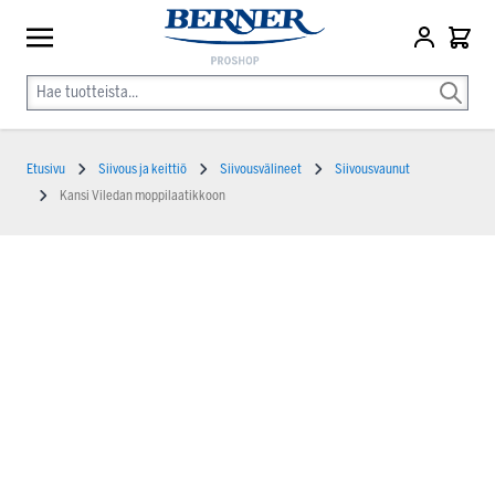
Etusivu
Siivous ja keittiö
Siivousvälineet
Siivousvaunut
Kansi Viledan moppilaatikkoon