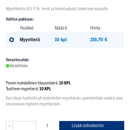
Myyntihinta ALV 0 %. Verot ja toimituskulut lasketaan kassalla.
Valitse pakkaus:
Yksikkö
Määrä
Hinta
Myyntierä
10 kpl
216,70 €
Varastosaldo:
Varastossa
Pienin mahdollinen tilausmäärä:
10 KPL
Tuotteen myyntierä:
10 KPL
Kun tilaat tuotteita yli määritellyn myyntierän, pyöristetään määrä aina
seuraavaan täyteen myyntierään
-
+
Lisää ostoskoriin