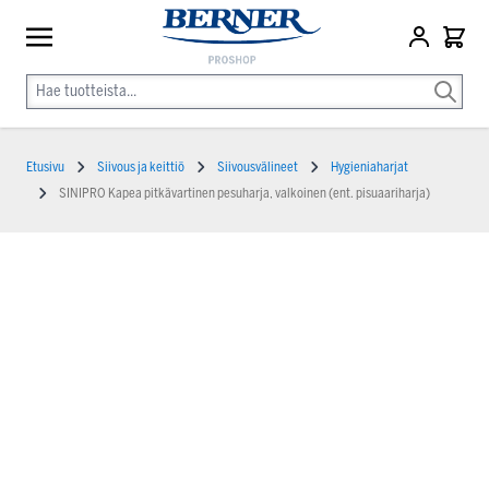
Etusivu
Siivous ja keittiö
Siivousvälineet
Hygieniaharjat
SINIPRO Kapea pitkävartinen pesuharja, valkoinen (ent. pisuaariharja)