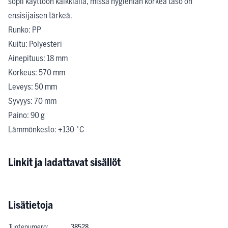
sopii käyttöön kaikkialla, missä hygienian korkea taso on
ensisijaisen tärkeä.
Runko: PP
Kuitu: Polyesteri
Ainepituus: 18 mm
Korkeus: 570 mm
Leveys: 50 mm
Syvyys: 70 mm
Paino: 90 g
Lämmönkesto: +130 ˚C
Linkit ja ladattavat sisällöt
Lisätietoja
Tuotenumero:
38528