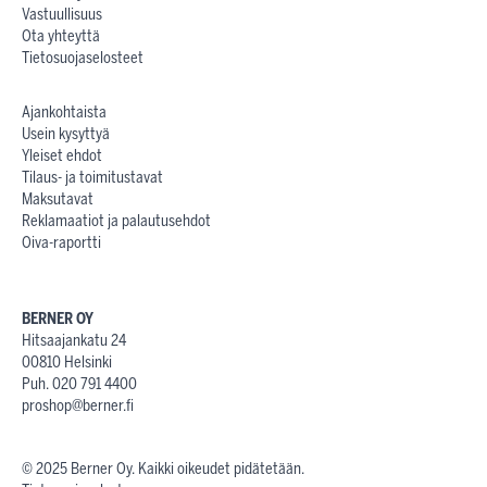
Vastuullisuus
Ota yhteyttä
Tietosuojaselosteet
Ajankohtaista
Usein kysyttyä
Yleiset ehdot
Tilaus- ja toimitustavat
Maksutavat
Reklamaatiot ja palautusehdot
Oiva-raportti
BERNER OY
Hitsaajankatu 24
00810 Helsinki
Puh. 020 791 4400
proshop@berner.fi
© 2025 Berner Oy. Kaikki oikeudet pidätetään.