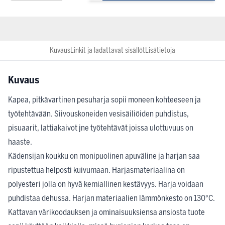
Kuvaus
Linkit ja ladattavat sisällöt
Lisätietoja
Kuvaus
Kapea, pitkävartinen pesuharja sopii moneen kohteeseen ja
työtehtävään. Siivouskoneiden vesisäiliöiden puhdistus,
pisuaarit, lattiakaivot jne työtehtävät joissa ulottuvuus on
haaste.
Kädensijan koukku on monipuolinen apuväline ja harjan saa
ripustettua helposti kuivumaan. Harjasmateriaalina on
polyesteri jolla on hyvä kemiallinen kestävyys. Harja voidaan
puhdistaa dehussa. Harjan materiaalien lämmönkesto on 130°C.
Kattavan värikoodauksen ja ominaisuuksiensa ansiosta tuote