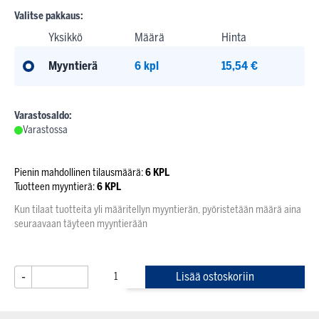
Valitse pakkaus:
Yksikkö
Määrä
Hinta
Myyntierä
6 kpl
15,54 €
Varastosaldo:
Varastossa
Pienin mahdollinen tilausmäärä:
6 KPL
Tuotteen myyntierä:
6 KPL
Kun tilaat tuotteita yli määritellyn myyntierän, pyöristetään määrä aina
seuraavaan täyteen myyntierään
-
+
Lisää ostoskoriin