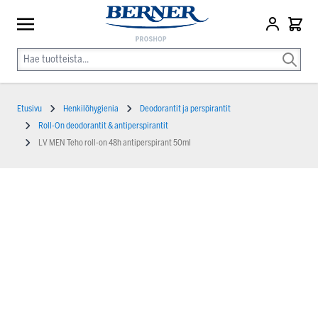
Etusivu
Henkilöhygienia
Deodorantit ja perspirantit
Roll-On deodorantit & antiperspirantit
LV MEN Teho roll-on 48h antiperspirant 50ml