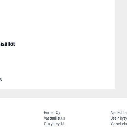
isällöt
6
Berner Oy
Ajankohta
Vastuullisuus
Usein kysy
Ota yhteyttä
Yleiset eh