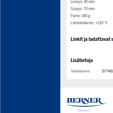
Leveys: 45 mm
Syvyys: 70 mm
Paino: 180 g
Lämmönkesto: +130˚C
Linkit ja ladattavat s
Lisätietoja
Tuotenumero:
1577481