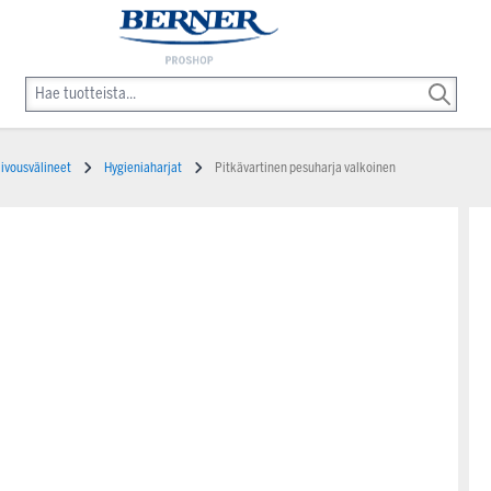
iivousvälineet
Hygieniaharjat
Pitkävartinen pesuharja valkoinen