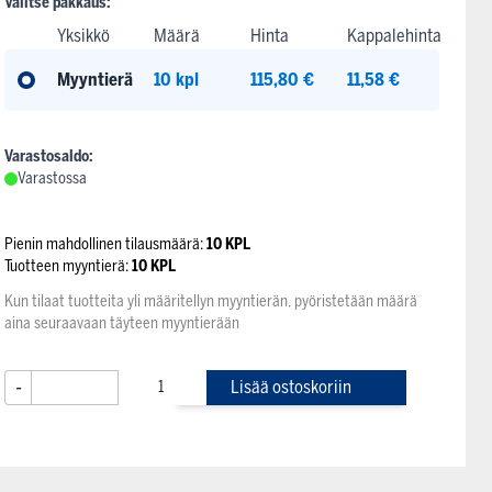
Valitse pakkaus:
Yksikkö
Määrä
Hinta
Kappalehinta
Myyntierä
10 kpl
115,80 €
11,58 €
Varastosaldo:
Varastossa
Pienin mahdollinen tilausmäärä:
10 KPL
Tuotteen myyntierä:
10 KPL
Kun tilaat tuotteita yli määritellyn myyntierän, pyöristetään määrä
aina seuraavaan täyteen myyntierään
-
+
Lisää ostoskoriin