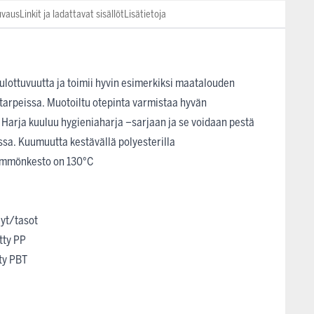
uvaus
Linkit ja ladattavat sisällöt
Lisätietoja
ulottuvuutta ja toimii hyvin esimerkiksi maatalouden
 tarpeissa. Muotoiltu otepinta varmistaa hyvän
 Harja kuuluu hygieniaharja –sarjaan ja se voidaan pestä
sa. Kuumuutta kestävällä polyesterilla
ämmönkesto on 130°C
lyt/tasot
tty PP
tty PBT