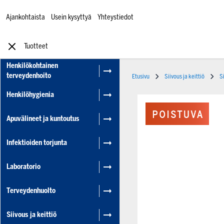
Ajankohtaista
Usein kysyttyä
Yhteystiedot
Tuotteet
Henkilökohtainen
terveydenhoito
Etusivu
Siivous ja keittiö
S
Henkilöhygienia
Apuvälineet ja kuntoutus
Infektioiden torjunta
Laboratorio
Terveydenhuolto
Siivous ja keittiö