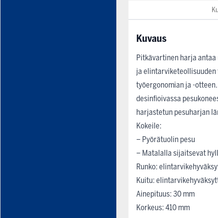
K
Kuvaus
Pitkävartinen harja antaa 
ja elintarviketeollisuuden
työergonomian ja -otteen.
desinfioivassa pesukonees
harjastetun pesuharjan l
Kokeile:
– Pyörätuolin pesu
– Matalalla sijaitsevat hyl
Runko: elintarvikehyväksy
Kuitu: elintarvikehyväksy
Ainepituus: 30 mm
Korkeus: 410 mm