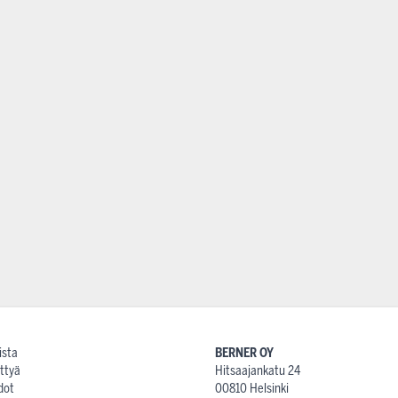
ista
BERNER OY
ttyä
Hitsaajankatu 24
dot
00810 Helsinki