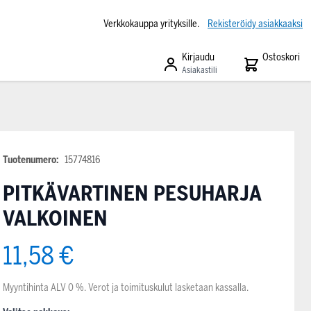
Verkkokauppa yrityksille.
Rekisteröidy asiakkaaksi
Kirjaudu
Ostoskori
Asiakastili
Tuotenumero:
15774816
PITKÄVARTINEN PESUHARJA
VALKOINEN
11,58 €
Myyntihinta ALV 0 %. Verot ja toimituskulut lasketaan kassalla.