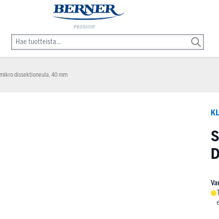
mikro dissektioneula, 40 mm
KL
D
Va