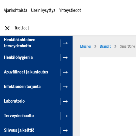
Ajankohtaista
Usein kysyttyä
Yhteystiedot
Tuotteet
Henkilökohtainen
terveydenhoito
Etusivu
Brändit
SmartOne 
Henkilöhygienia
Apuvälineet ja kuntoutus
Infektioiden torjunta
Laboratorio
Terveydenhuolto
Siivous ja keittiö