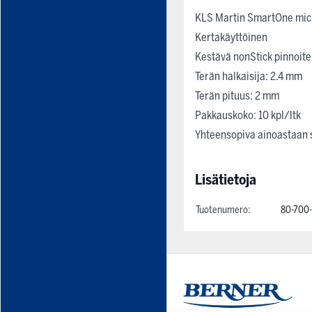
KLS Martin SmartOne micr
Kertakäyttöinen
Kestävä nonStick pinnoite
Terän halkaisija: 2.4 mm
Terän pituus: 2 mm
Pakkauskoko: 10 kpl/ltk
Yhteensopiva ainoastaan
Lisätietoja
Tuotenumero:
80-700