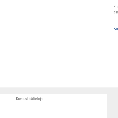
Ku
ai
Ki
Kuvaus
Lisätietoja