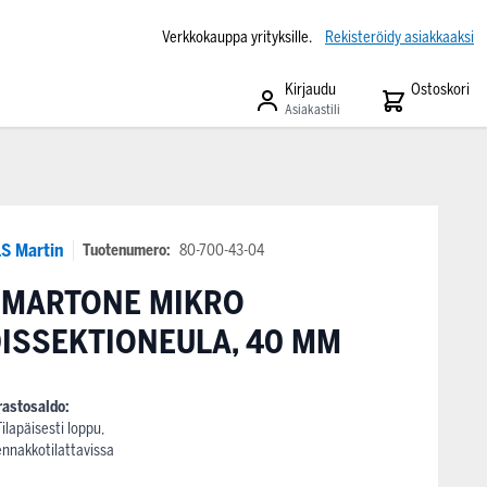
Verkkokauppa yrityksille.
Rekisteröidy asiakkaaksi
Kirjaudu
Ostoskori
Asiakastili
S Martin
Tuotenumero:
80-700-43-04
SMARTONE MIKRO
ISSEKTIONEULA, 40 MM
rastosaldo:
Tilapäisesti loppu,
ennakkotilattavissa