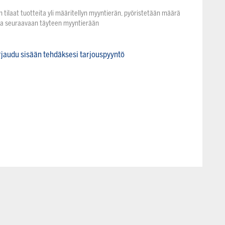
n tilaat tuotteita yli määritellyn myyntierän, pyöristetään määrä
na seuraavaan täyteen myyntierään
rjaudu sisään tehdäksesi tarjouspyyntö