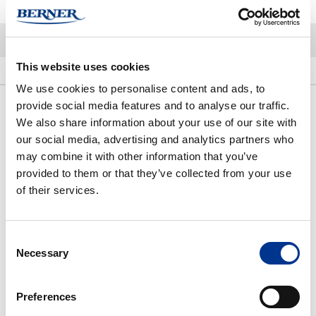
This website uses cookies
Kuvaus
Lisätietoja
We use cookies to personalise content and ads, to
provide social media features and to analyse our traffic.
Kuvaus
We also share information about your use of our site with
Swep Duo r-MicroPlus Pro on kaksipuolinen mikrokuitumoppi,
our social media, advertising and analytics partners who
may combine it with other information that you’ve
jossa on ainutlaatuinen kennomainen 3-D-nukkarakenne, joka
provided to them or that they’ve collected from your use
tarjoaa hyvää puhdistustehoa sekä mukautuvuutta epätasaisille
of their services.
pinnoille. Integroidut pienharjakset mahdollistavat epätasaisten
ja hienorakenteisten lattioiden erinomaisen puhdistustuloksen.
Swep Duo r-MicroPlus Pro on symmetrinen, matalakitkainen
Consent
Necessary
Selection
moppi, jota voidaan käyttää kuivana, nihkeänä tai kosteana. Se
on tarkoitettu käytettäväksi esivalmisteltuna ja siinä on hyvä
Preferences
puhdistuskapasiteetti.