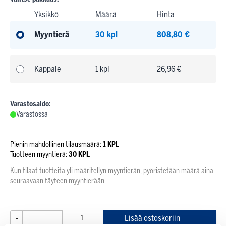
Yksikkö
Määrä
Hinta
Myyntierä
30 kpl
808,80 €
Kappale
1 kpl
26,96 €
Varastosaldo:
Varastossa
Pienin mahdollinen tilausmäärä:
1 KPL
Tuotteen myyntierä:
30 KPL
Kun tilaat tuotteita yli määritellyn myyntierän, pyöristetään määrä aina
seuraavaan täyteen myyntierään
-
+
Lisää ostoskoriin