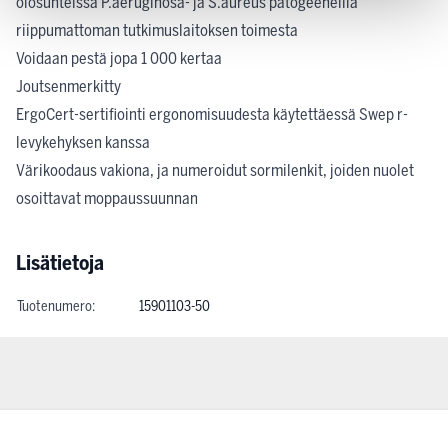
olosuhteissa P.aeruginosa- ja S.aureus patogeeneillä
riippumattoman tutkimuslaitoksen toimesta
Voidaan pestä jopa 1 000 kertaa
Joutsenmerkitty
ErgoCert-sertifiointi ergonomisuudesta käytettäessä Swep r-
levykehyksen kanssa
Värikoodaus vakiona, ja numeroidut sormilenkit, joiden nuolet
osoittavat moppaussuunnan
Lisätietoja
Tuotenumero:
15901103-50