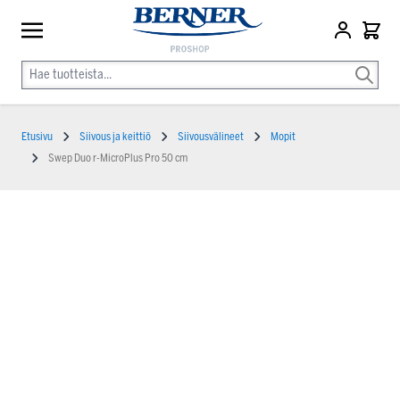
Etusivu
Siivous ja keittiö
Siivousvälineet
Mopit
Swep Duo r-MicroPlus Pro 50 cm