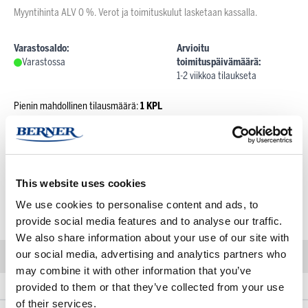
Myyntihinta ALV 0 %. Verot ja toimituskulut lasketaan kassalla.
Varastosaldo:
Arvioitu
Varastossa
toimituspäivämäärä:
1-2 viikkoa tilaukseta
Pienin mahdollinen tilausmäärä:
1 KPL
Tuotteen myyntierä:
1 KPL
Kun tilaat tuotteita yli määritellyn myyntierän, pyöristetään määrä aina
seuraavaan täyteen myyntierään
This website uses cookies
We use cookies to personalise content and ads, to
-
+
Lisää ostoskoriin
provide social media features and to analyse our traffic.
We also share information about your use of our site with
our social media, advertising and analytics partners who
may combine it with other information that you’ve
Kuvaus
Lisätietoja
provided to them or that they’ve collected from your use
of their services.