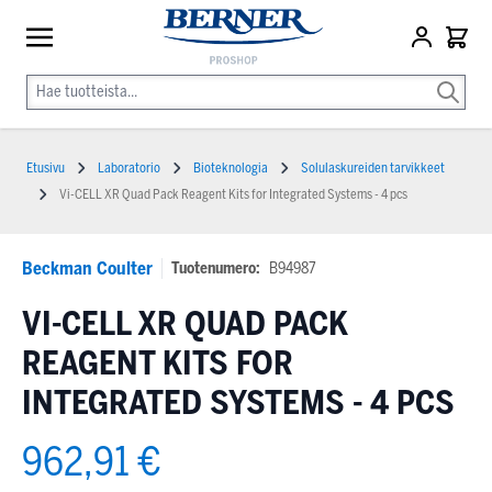
Etusivu
Laboratorio
Bioteknologia
Solulaskureiden tarvikkeet
Vi-CELL XR Quad Pack Reagent Kits for Integrated Systems - 4 pcs
Beckman Coulter
Tuotenumero:
B94987
VI-CELL XR QUAD PACK
REAGENT KITS FOR
INTEGRATED SYSTEMS - 4 PCS
962,91 €