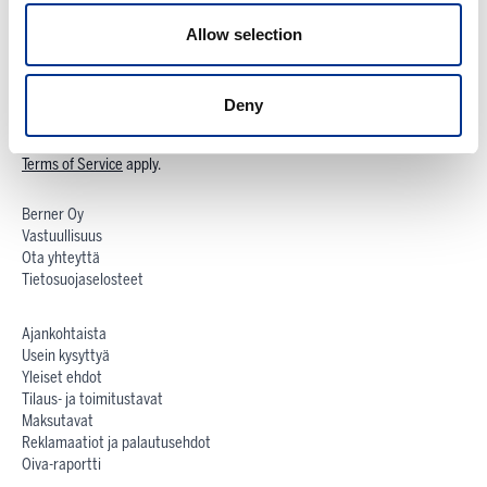
Allow selection
Tilaa uutiskirje
Deny
This form is protected by reCAPTCHA - the
Google Privacy Policy
and
Terms of Service
apply.
Berner Oy
Vastuullisuus
Ota yhteyttä
Tietosuojaselosteet
Ajankohtaista
Usein kysyttyä
Yleiset ehdot
Tilaus- ja toimitustavat
Maksutavat
Reklamaatiot ja palautusehdot
Oiva-raportti