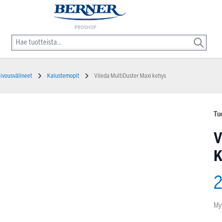
iivousvälineet
Kalustemopit
Vileda MultiDuster Maxi kehys
Tu
V
2
My