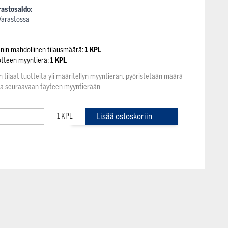
rastosaldo:
Varastossa
enin mahdollinen tilausmäärä:
1 KPL
otteen myyntierä:
1 KPL
n tilaat tuotteita yli määritellyn myyntierän, pyöristetään määrä
na seuraavaan täyteen myyntierään
+
Lisää ostoskoriin