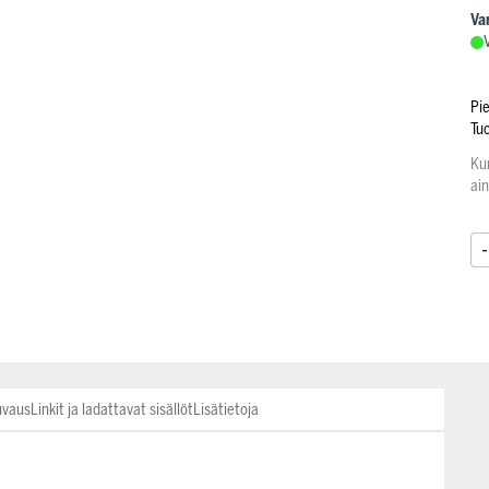
Va
Pi
Tu
Ku
ai
-
uvaus
Linkit ja ladattavat sisällöt
Lisätietoja