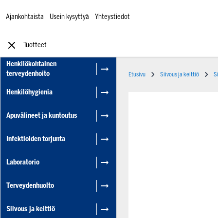
Ajankohtaista
Usein kysyttyä
Yhteystiedot
Tuotteet
Henkilökohtainen
terveydenhoito
Etusivu
Siivous ja keittiö
S
Henkilöhygienia
Apuvälineet ja kuntoutus
Infektioiden torjunta
Laboratorio
Terveydenhuolto
Siivous ja keittiö