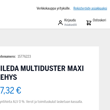
Verkkokauppa yrityksille.
Rekisteröidy asiakkaaksi
Kirjaudu
Ostoskori
Asiakastili
otenumero:
15776223
ILEDA MULTIDUSTER MAXI
KEHYS
7,32 €
yntihinta ALV 0 %. Verot ja toimituskulut lasketaan kassalla.