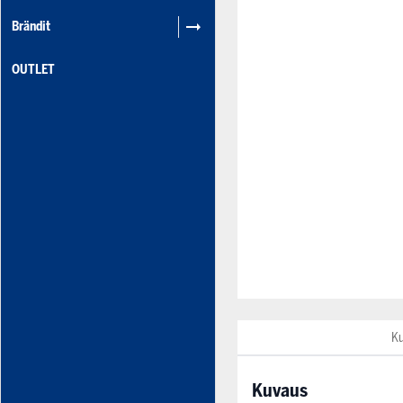
Brändit
OUTLET
K
Kuvaus