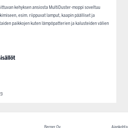
 taittuvan kehyksen ansiosta MultiDuster-moppi soveltuu
hkimiseen, esim. riippuvat lamput, kaapin päälliset ja
taiden paikkojen kuten lämpöpatterien ja kalusteiden välien
isällöt
23
Berner Oy
Ajankohta